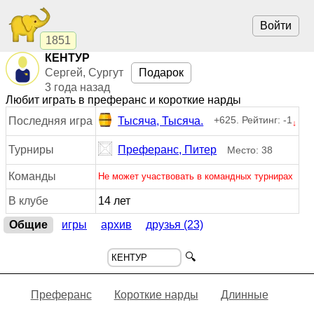
Войти
1851
КЕНТУР
Сергей, Сургут
Подарок
3 года назад
Любит играть в преферанс и короткие нарды
+625. Рейтинг: -1
Последняя игра
Тысяча, Тысяча.
↓
Турниры
Преферанс, Питер
Место: 38
Команды
Не может участвовать в командных турнирах
В клубе
14 лет
Общие
игры
архив
друзья (23)
🔍
Преферанс
Короткие нарды
Длинные