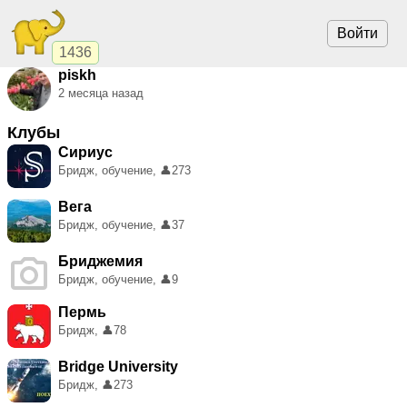
Войти
1436
piskh
2 месяца назад
Клубы
Сириус
Бридж, обучение,
👤
273
Вега
Бридж, обучение,
👤
37
Бриджемия
Бридж, обучение,
👤
9
Пермь
Бридж,
👤
78
Bridge University
Бридж,
👤
273