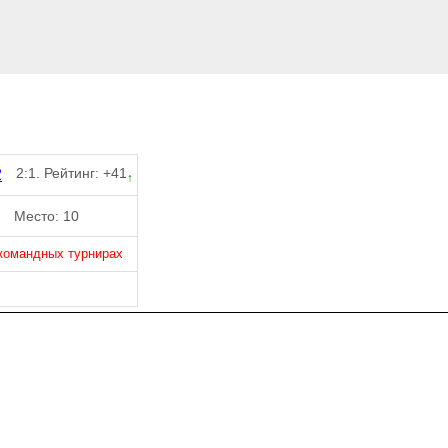
2:1. Рейтинг: +41
2
↑
ь
Место: 10
 командных турнирах