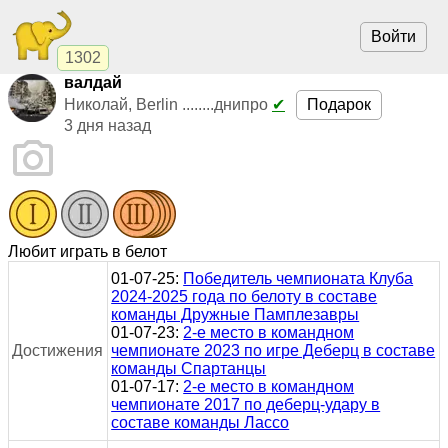
Войти
1302
валдай
Подарок
Николай, Berlin ........днипро
✔
3 дня назад
Любит играть в белот
01-07-25:
Победитель чемпионата Клуба
2024-2025 года по белоту в составе
команды Дружные Памплезавры
01-07-23:
2-е место в командном
Достижения
чемпионате 2023 по игре Деберц в составе
команды Спартанцы
01-07-17:
2-е место в командном
чемпионате 2017 по деберц-удару в
составе команды Лассо