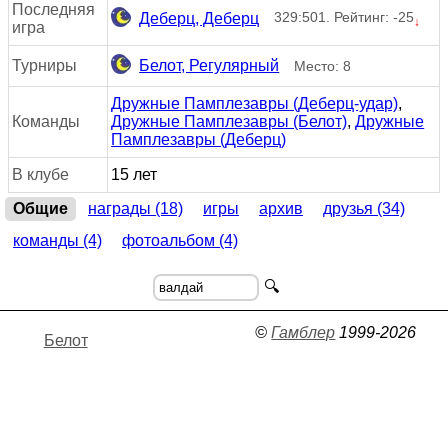
Последняя
329:501. Рейтинг: -25
Деберц, Деберц
↓
игра
Турниры
Белот, Регулярный
Место: 8
Дружные Памплезавры (Деберц-удар)
,
Команды
Дружные Памплезавры (Белот)
,
Дружные
Памплезавры (Деберц)
В клубе
15 лет
Общие
награды (18)
игры
архив
друзья (34)
команды (4)
фотоальбом (4)
🔍
©
Гамблер
1999-2026
Белот