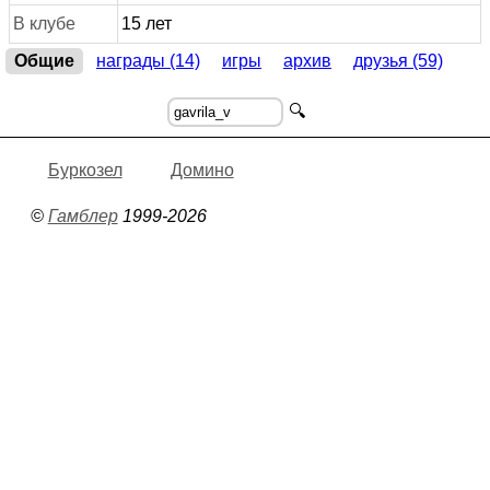
В клубе
15 лет
Общие
награды (14)
игры
архив
друзья (59)
🔍
Буркозел
Домино
©
Гамблер
1999-2026