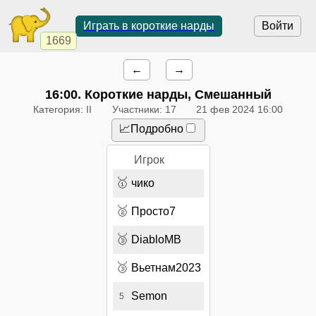
Играть в короткие нарды
Войти
1669
←
→
16:00
. Короткие нарды, Смешанный
Категория: II
Участники: 17
21 фев 2024 16:00
📈Подробно
Игрок
🥇
чико
🥈
Просто7
🥉
DiabloMB
🥉
Вьетнам2023
Semon
5