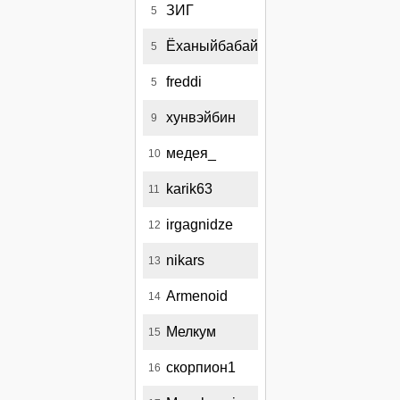
ЗИГ
5
Ёханыйбабай
5
freddi
5
хунвэйбин
9
медея_
10
karik63
11
irgagnidze
12
nikars
13
Armenoid
14
Мелкум
15
скорпион1
16