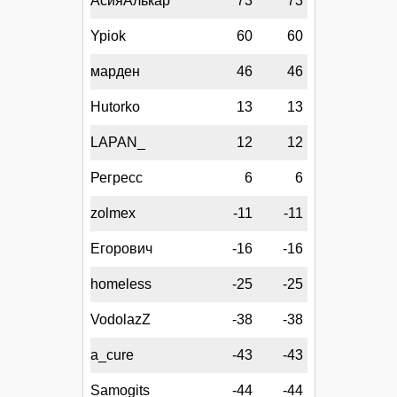
АсияАлькар
73
73
Ypiok
60
60
марден
46
46
Hutorko
13
13
LAPAN_
12
12
Регресс
6
6
zolmex
-11
-11
Егорович
-16
-16
homeless
-25
-25
VodolazZ
-38
-38
a_cure
-43
-43
Samogits
-44
-44