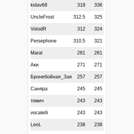
kidav68
318
336
UncleFrost
312.5
325
VolodR
312
324
Persephone
310.5
321
Maral
281
281
Аки
271
271
Бронебойная_Зая
257
257
Саняра
245
245
томич
243
243
vocatelli
243
243
LeoL
238
238