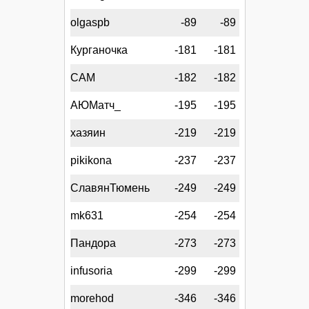
olgaspb
-89
-89
Курганочка
-181
-181
CAM
-182
-182
АЮМатч_
-195
-195
хазяин
-219
-219
pikikona
-237
-237
СлавянТюмень
-249
-249
mk631
-254
-254
Пандора
-273
-273
infusoria
-299
-299
morehod
-346
-346