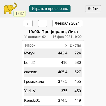
Играть в преферанс
Войти
1337
←
→
Февраль 2024
19:00
. Преферанс, Лига
Участники: 62
16 фев 2024 19:00
Игрок
∑
Висты
Мукуч
442.4
724
bond2
416
580
снежик
405.4
527
Громыхало
377.5
455
Yuri_V
375
450
Kenski01
374.5
449