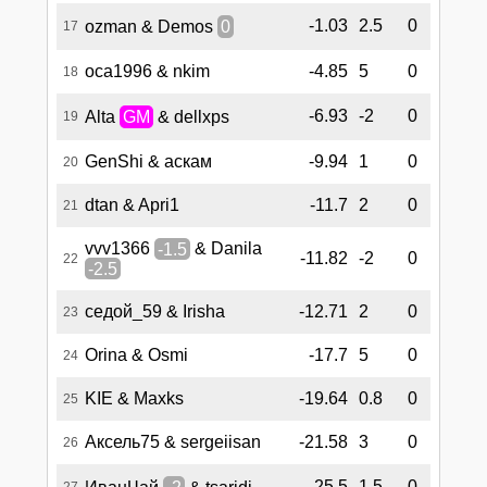
-1.03
2.5
0
ozman & Demos
0
17
oca1996 & nkim
-4.85
5
0
18
-6.93
-2
0
Alta
GM
& dellxps
19
GenShi & аскам
-9.94
1
0
20
dtan & Apri1
-11.7
2
0
21
vvv1366
-1.5
& Danila
-11.82
-2
0
22
-2.5
седой_59 & Irisha
-12.71
2
0
23
Orina & Osmi
-17.7
5
0
24
KIE & Maxks
-19.64
0.8
0
25
Аксель75 & sergeiisan
-21.58
3
0
26
-25.5
1.5
0