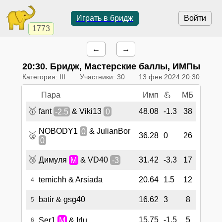
Играть в бридж
Войти
1773
←
→
20:30
. Бридж, Мастерские баллы, ИМПы
Категория: III
Участники: 30
13 фев 2024 20:30
Пара
Имп
💪
МБ
🥇
fant
-2.5
& Viki13
0
48.08
-1.3
38
NOBODY1
0
& JulianBor
🥈
36.28
0
26
0
🥉
Димуля
M
& VD40
-3
31.42
-3.3
17
temichh & Arsiada
20.64
1.5
12
4
batir & gsg40
16.62
3
8
5
15.75
-1.5
5
Ser1
M
& Irlu
6