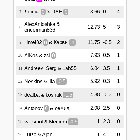
Лёшка
0
& DAE
0
13.66
0
4
7
AlexAntoshka &
12.73
5
3
8
enderman836
Hmel82
0
& Карви
-1
11.75
-0.5
2
9
7.93
0.5
1
AlKos & zsi
0
10
Andreev_Serg & Lab55
6.84
3.5
1
11
5.92
0.3
1
Neskins & Ilia
-0.5
12
4.88
-0.3
0
dealba & koshak
-1.5
13
2.98
2.5
0
Antonov
0
& демид
14
1
2.3
0
va_smol & Medium
-0.5
15
Luiza & Ajani
-1
4
0
16