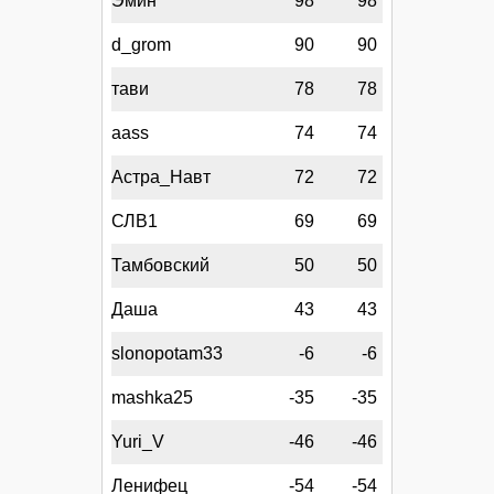
Эмин
98
98
d_grom
90
90
тави
78
78
aass
74
74
Астра_Навт
72
72
СЛВ1
69
69
Тамбовский
50
50
Даша
43
43
slonopotam33
-6
-6
mashka25
-35
-35
Yuri_V
-46
-46
Ленифец
-54
-54