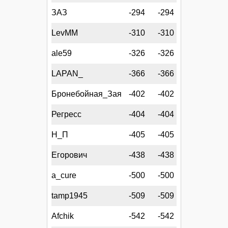
ЗАЗ
-294
-294
LevMM
-310
-310
ale59
-326
-326
LAPAN_
-366
-366
Бронебойная_Зая
-402
-402
Регресс
-404
-404
Н_П
-405
-405
Егорович
-438
-438
a_cure
-500
-500
tamp1945
-509
-509
Afchik
-542
-542