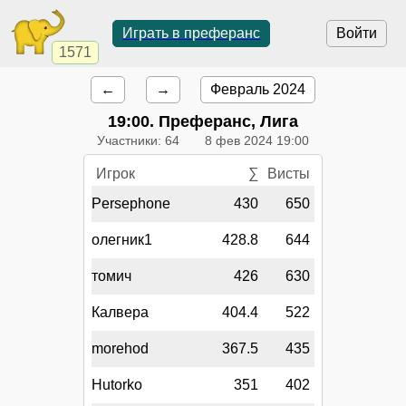
Играть в преферанс
Войти
1571
←
→
Февраль 2024
19:00
. Преферанс, Лига
Участники: 64
8 фев 2024 19:00
Игрок
∑
Висты
Persephone
430
650
олегник1
428.8
644
томич
426
630
Калвера
404.4
522
morehod
367.5
435
Hutorko
351
402