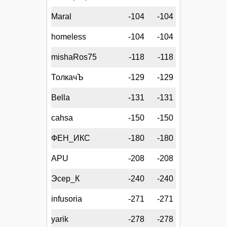
Maral
-104
-104
homeless
-104
-104
mishaRos75
-118
-118
ТолкачЪ
-129
-129
Bella
-131
-131
cahsa
-150
-150
ФЕН_ИКС
-180
-180
APU
-208
-208
Эсер_К
-240
-240
infusoria
-271
-271
yarik
-278
-278