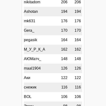
nikitadom
206
206
Ashotan
194
194
mk631
176
176
Gera_
170
170
pegasik
164
164
М_У_Р_К_А
162
162
АЮМатч_
148
148
maal1904
126
126
Аки
122
122
снежик
116
116
BOL
106
106