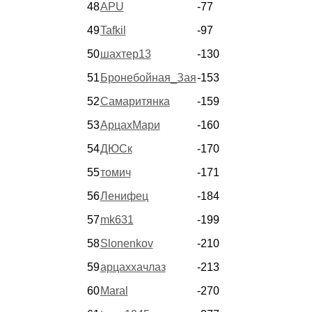
48
APU
-77
49
Tafkil
-97
50
шахтер13
-130
51
Бронебойная_Зая
-153
52
Самаритянка
-159
53
АрцахМари
-160
54
ДЮСк
-170
55
томич
-171
56
Ленифец
-184
57
mk631
-199
58
Slonenkov
-210
59
арцаххачлаз
-213
60
Maral
-270