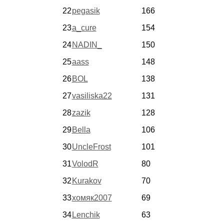
22
pegasik
166
23
a_cure
154
24
NADIN_
150
25
aass
148
26
BOL
138
27
vasiliska22
131
28
zazik
128
29
Bella
106
30
UncleFrost
101
31
VolodR
80
32
Kurakov
70
33
хомяк2007
69
34
Lenchik
63