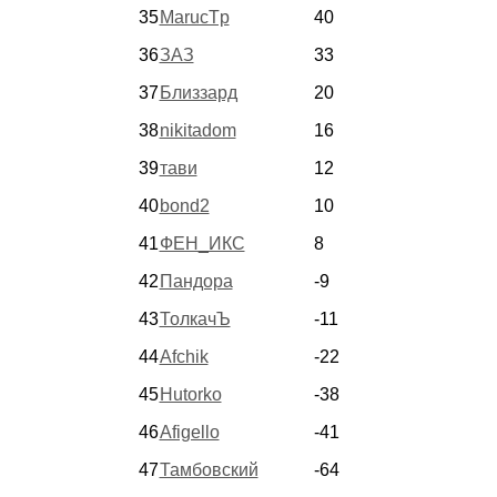
35
MarucTp
40
36
ЗАЗ
33
37
Близзард
20
38
nikitadom
16
39
тави
12
40
bond2
10
41
ФЕН_ИКС
8
42
Пандора
-9
43
ТолкачЪ
-11
44
Afchik
-22
45
Hutorko
-38
46
Afigello
-41
47
Тамбовский
-64