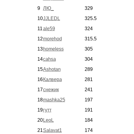
9
ЛЮ_
329
10
JJLEDL
325.5
11
ale59
324
12
morehod
315.5
13
homeless
305
14
cahsa
304
15
Ashotan
289
16
Калвера
281
17
снежик
241
18
mashka25
197
19
гутт
191
20
LeoL
184
21
Salavat1
174