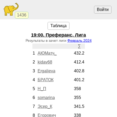
Войти
1436
Таблица
19:00
. Преферанс, Лига
Результаты в зачет лиги
Февраль 2024
∑
1
АЮМатч_
432.2
2
kidav68
412.4
3
Ergalieva
402.8
4
БРАТОК
401.2
5
Н_П
358
6
somarina
355
7
Эсер_К
341.5
8
Егорович
338