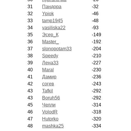
31
Пандора
-32
32
Ypiok
-46
33
tamp1945
-48
34
vasiliska22
-93
35
Эсер_К
-149
36
Master_
-192
37
slonopotam33
-204
38
Speedy
-210
39
Лена33
-227
40
Maral
-230
41
Дамир
-236
42
согев
-243
43
Tafkil
-292
43
Boruh56
-292
45
Челли
-314
46
VolodR
-318
47
Hutorko
-320
48
mashka25
-334