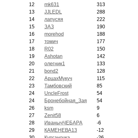
12
mk631
313
13
JJLEDL
288
14
лапусяя
222
15
ЗАЗ
190
16
morehod
188
17
томич
177
18
R02
150
19
Ashotan
142
20
олегник1
133
21
bond2
128
22
АрцахМукуч
115
23
Тамбовский
85
24
UncleFrost
54
24
Бронебойная_Зая
54
26
ksm
9
27
Zenit58
6
28
ИванычЧЕБАРА
-6
29
КАМЕНЕВА13
-12
30
Курганочка
-26