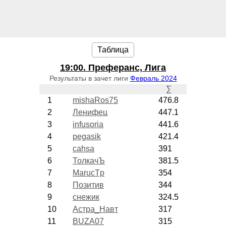
Таблица
19:00
. Преферанс, Лига
Результаты в зачет лиги
Февраль 2024
∑
1
mishaRos75
476.8
2
Ленифец
447.1
3
infusoria
441.6
4
pegasik
421.4
5
cahsa
391
6
ТолкачЪ
381.5
7
MarucTp
354
8
Позитив
344
9
снежик
324.5
10
Астра_Навт
317
11
BUZA07
315