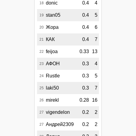
donic
0.4
4
18
stan05
0.4
5
19
Жора
0.4
6
20
КАК
0.4
7
21
feijoa
0.33
13
22
АФОН
0.3
4
23
Rustle
0.3
5
24
laki50
0.3
7
25
mirekl
0.28
16
26
vigendelon
0.2
2
27
Андрей2309
0.2
2
27