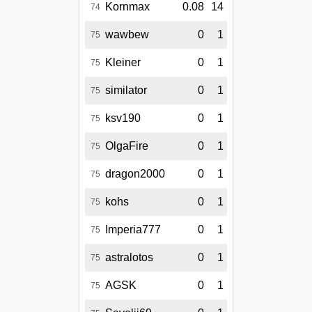
Kornmax
0.08
14
74
wawbew
0
1
75
Kleiner
0
1
75
similator
0
1
75
ksv190
0
1
75
OlgaFire
0
1
75
dragon2000
0
1
75
kohs
0
1
75
Imperia777
0
1
75
astralotos
0
1
75
AGSK
0
1
75