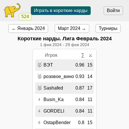
Играть в короткие нарды
Войти
524
← Январь 2024
Март 2024 →
Турниры
Короткие нарды. Лига Февраль 2024
1 фев 2024
-
29 фев 2024
Игрок
∑
⚔
🥇
ВЭТ
0.96
15
🥈
розовое_вино
0.93
14
🥉
Sashafed
0.87
17
Busin_Ka
0.84
11
4
GORDELI
0.84
11
4
OstapBender
0.8
15
6