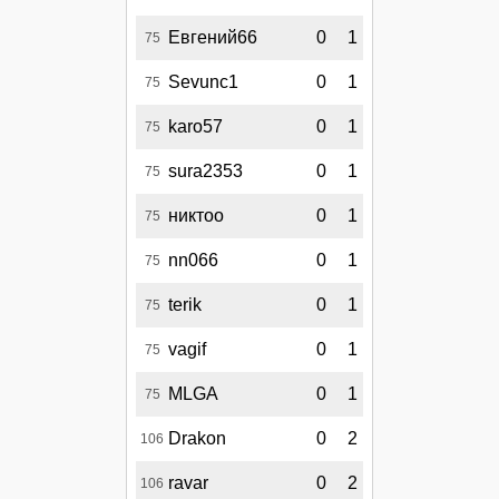
Евгений66
0
1
75
Sevunc1
0
1
75
karo57
0
1
75
sura2353
0
1
75
никтоо
0
1
75
nn066
0
1
75
terik
0
1
75
vagif
0
1
75
MLGA
0
1
75
Drakon
0
2
106
ravar
0
2
106