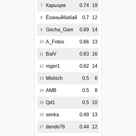
Карыцев
0.74
19
7
Ёханыйбабай
0.7
12
8
Gocha_Gam
0.69
14
9
A_Fotos
0.66
13
10
BalV
0.63
16
11
roger1
0.62
14
12
Mishich
0.5
6
13
AMB
0.5
8
14
Qd1
0.5
10
15
senka
0.49
13
16
dendo76
0.44
12
17