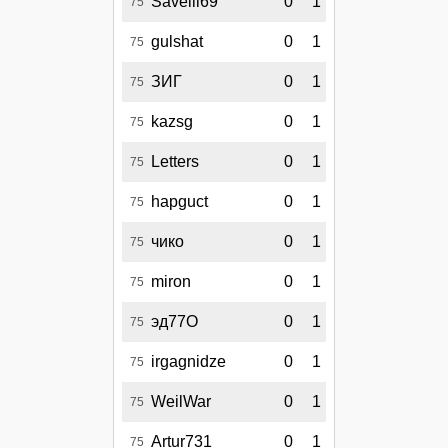
Savelii69
0
1
75
gulshat
0
1
75
ЗИГ
0
1
75
kazsg
0
1
75
Letters
0
1
75
hapguct
0
1
75
чико
0
1
75
miron
0
1
75
эд77О
0
1
75
irgagnidze
0
1
75
WeilWar
0
1
75
Artur731
0
1
75