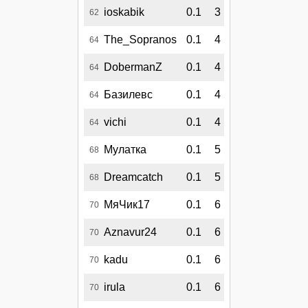
ioskabik
0.1
3
62
The_Sopranos
0.1
4
64
DobermanZ
0.1
4
64
Базилевс
0.1
4
64
vichi
0.1
4
64
Мулатка
0.1
5
68
Dreamcatch
0.1
5
68
МяЧик17
0.1
6
70
Aznavur24
0.1
6
70
kadu
0.1
6
70
irula
0.1
6
70