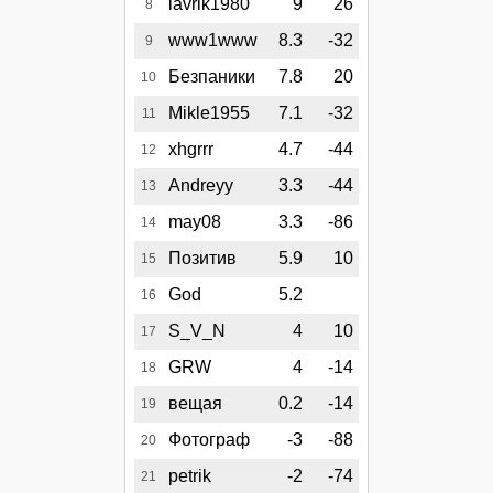
lavrik1980
9
26
8
www1www
8.3
-32
9
Безпаники
7.8
20
10
Mikle1955
7.1
-32
11
xhgrrr
4.7
-44
12
Andreyy
3.3
-44
13
may08
3.3
-86
14
Позитив
5.9
10
15
God
5.2
16
S_V_N
4
10
17
GRW
4
-14
18
вещая
0.2
-14
19
Фотограф
-3
-88
20
petrik
-2
-74
21