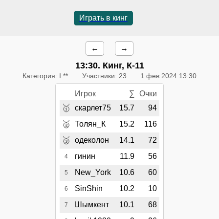
Играть в кинг
←
→
13:30
. Кинг, К-11
Категория: I **
Участники: 23
1 фев 2024 13:30
Игрок
∑
Очки
🥇
скарлет75
15.7
94
🥈
Толян_К
15.2
116
🥉
одеколон
14.1
72
гинин
11.9
56
4
New_York
10.6
60
5
SinShin
10.2
10
6
Шымкент
10.1
68
7