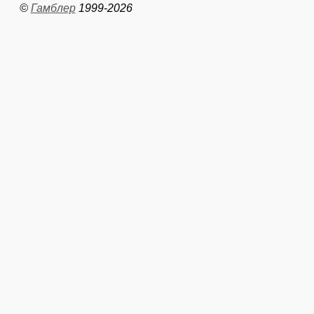
©
Гамблер
1999-2026