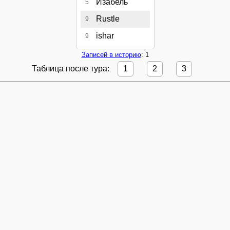
Изабель
5
Rustle
9
ishar
9
Записей в историю
: 1
Таблица после тура:
1
2
3