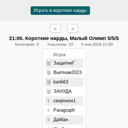
Играть в короткие нарды
←
→
21:00
. Короткие нарды, Малый Олимп 5/5/5
Категория: II
Участники: 10
3 янв 2024 21:00
Игрок
🥇
ЗащитнеГ
🥈
Вьетнам2023
🥉
karik63
🥉
ЗАНУДА
скорпион1
5
Paragraph
5
ДаМан
5