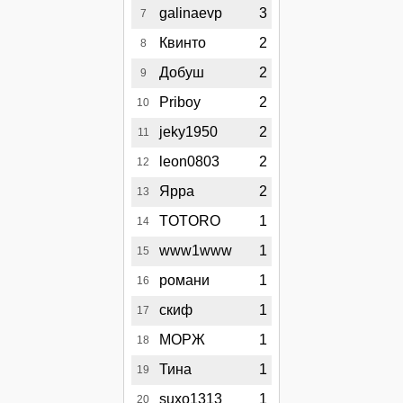
galinaevp
3
7
Квинто
2
8
Добуш
2
9
Priboy
2
10
jeky1950
2
11
leon0803
2
12
Ярра
2
13
TOTORO
1
14
www1www
1
15
романи
1
16
скиф
1
17
МОРЖ
1
18
Тина
1
19
suxo1313
1
20