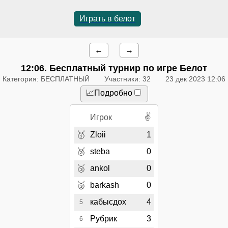
Играть в белот
←
→
12:06
. Бесплатный турнир по игре Белот
Категория: БЕСПЛАТНЫЙ
Участники: 32
23 дек 2023 12:06
📈Подробно
✌
Игрок
🥇
Zloii
1
🥈
steba
0
🥉
ankol
0
🥉
barkash
0
кабысдох
4
5
Рубрик
3
6