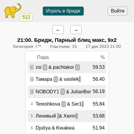
Играть в бридж
Войти
512
←
→
21:00
. Бридж, Парный блиц макс, 9х2
Категория: I **
Участники: 15
17 дек 2023 21:00
Пара
%
🥇
zsi
0
& pachtakor
0
59.53
🥈
Тамара
0
& vasilek
56.40
🥉
56.19
NOBODY1
0
& JulianBor
Tereshkova
0
& Ser1
55.84
4
Ленивый
& Хюпп
53.68
5
Djuliya & Kwakwa
51.94
6