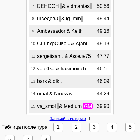
БЕНСОН
& vidmantas
50.56
7
шведов3
& ig_mih
49.44
8
Ambassador & Keith
49.16
9
СнЕгУрОчКа
& Ajani
48.18
10
sergeiisan
& Аксель75
47.77
11
vale4ka & hasimovich
46.51
12
bark & dlk
46.09
13
umat & Ninozavr
44.29
14
va_smol
& Medium
GM
39.90
15
Записей в историю
: 1
Таблица после тура:
1
2
3
4
5
6
7
8