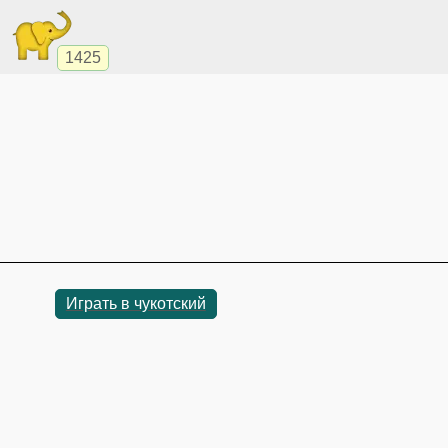
1425
Играть в чукотский