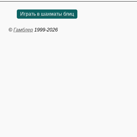
Играть в шахматы блиц
©
Гамблер
1999-2026