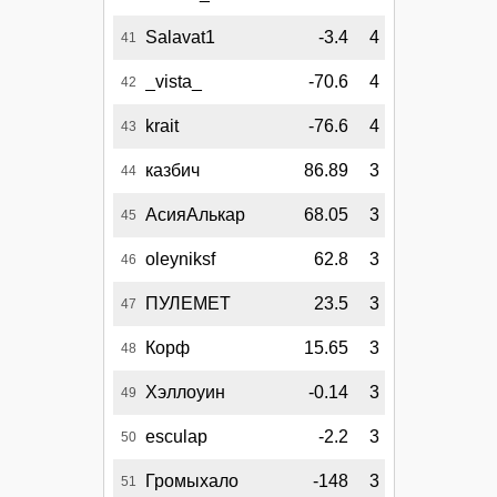
Salavat1
-3.4
4
41
_vista_
-70.6
4
42
krait
-76.6
4
43
казбич
86.89
3
44
АсияАлькар
68.05
3
45
oleyniksf
62.8
3
46
ПУЛЕМЕТ
23.5
3
47
Корф
15.65
3
48
Хэллоуин
-0.14
3
49
esculap
-2.2
3
50
Громыхало
-148
3
51