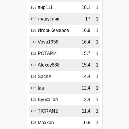
пир111
18.1
1
108
градусник
17
1
109
ИгорьКемеров
16.9
1
110
Vova1958
16.4
1
111
РОТАРИ
15.7
1
112
Alexey888
15.4
1
113
SachA
14.4
1
114
taa
12.4
1
115
БубкаГоп
12.4
1
115
TIGRAN2
11.4
1
117
Maxkon
10.9
1
118