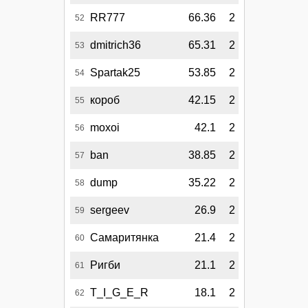
RR777
66.36
2
52
dmitrich36
65.31
2
53
Spartak25
53.85
2
54
короб
42.15
2
55
moxoi
42.1
2
56
ban
38.85
2
57
dump
35.22
2
58
sergeev
26.9
2
59
Самаритянка
21.4
2
60
Ригби
21.1
2
61
T_I_G_E_R
18.1
2
62