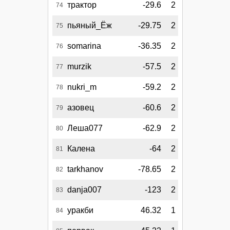
трактор
-29.6
2
74
пьяный_Ёж
-29.75
2
75
somarina
-36.35
2
76
murzik
-57.5
2
77
nukri_m
-59.2
2
78
азовец
-60.6
2
79
Леша077
-62.9
2
80
Калена
-64
2
81
tarkhanov
-78.65
2
82
danja007
-123
2
83
уракби
46.32
1
84