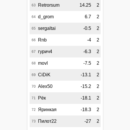
Retrorsum
14.25
2
63
d_grom
6.7
2
64
sergaltai
-0.5
2
65
Rnb
-4
2
66
гурич4
-6.3
2
67
movl
-7.5
2
68
CiDiK
-13.1
2
69
Alex50
-15.2
2
70
Рёк
-18.1
2
71
Яринкая
-18.3
2
72
Пилот22
-27
2
73