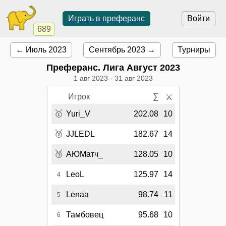
Играть в преферанс
Войти
689
← Июль 2023
Сентябрь 2023 →
Турниры
Преферанс. Лига Август 2023
1 авг 2023
-
31 авг 2023
Игрок
∑
⚔
🥇
Yuri_V
202.08
10
🥈
JJLEDL
182.67
14
🥉
АЮМатч_
128.05
10
LeoL
125.97
14
4
Lenaa
98.74
11
5
Тамбовец
95.68
10
6