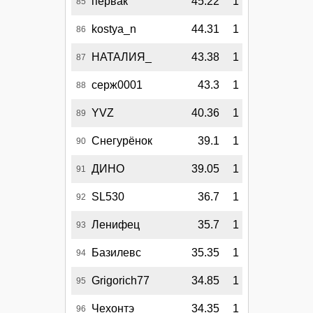
первак
45.22
1
85
kostya_n
44.31
1
86
НАТАЛИЯ_
43.38
1
87
серж0001
43.3
1
88
YVZ
40.36
1
89
Снегурёнок
39.1
1
90
ДИНО
39.05
1
91
SL530
36.7
1
92
Ленифец
35.7
1
93
Базилевс
35.35
1
94
Grigorich77
34.85
1
95
Чехонтэ
34.35
1
96