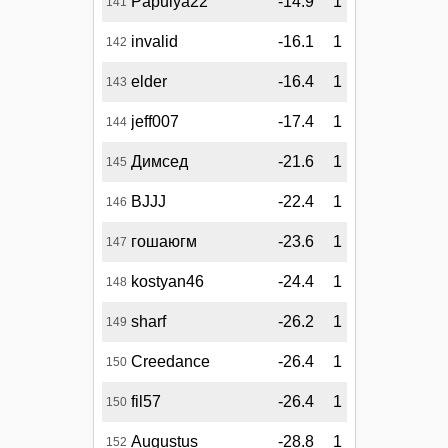
Papulya22
-14.9
1
141
invalid
-16.1
1
142
elder
-16.4
1
143
jeff007
-17.4
1
144
Димсед
-21.6
1
145
BJJJ
-22.4
1
146
гошаюгм
-23.6
1
147
kostyan46
-24.4
1
148
sharf
-26.2
1
149
Creedance
-26.4
1
150
fil57
-26.4
1
150
Augustus
-28.8
1
152