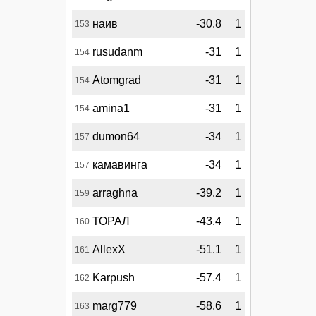
наив
-30.8
1
153
rusudanm
-31
1
154
Atomgrad
-31
1
154
amina1
-31
1
154
dumon64
-34
1
157
камавинга
-34
1
157
arraghna
-39.2
1
159
ТОРАЛ
-43.4
1
160
AllexX
-51.1
1
161
Karpush
-57.4
1
162
marg779
-58.6
1
163