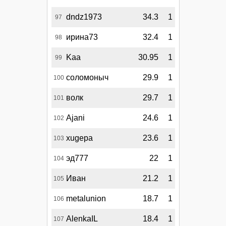
dndz1973
34.3
1
97
ирина73
32.4
1
98
Kaa
30.95
1
99
соломоныч
29.9
1
100
волк
29.7
1
101
Ajani
24.6
1
102
xugepa
23.6
1
103
эд777
22
1
104
Иван
21.2
1
105
metalunion
18.7
1
106
AlenkaIL
18.4
1
107