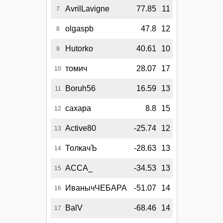
AvrilLavigne
77.85
11
7
olgaspb
47.8
12
8
Hutorko
40.61
10
9
томич
28.07
17
10
Boruh56
16.59
13
11
сахара
8.8
15
12
Active80
-25.74
12
13
ТолкачЪ
-28.63
13
14
АССА_
-34.53
13
15
ИванычЧЕБАРА
-51.07
14
16
BalV
-68.46
14
17