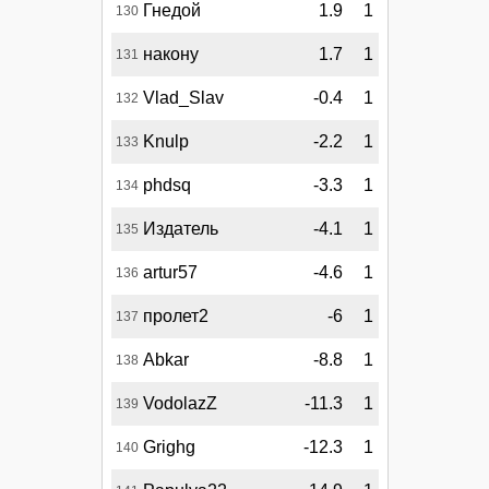
Гнедой
1.9
1
130
накону
1.7
1
131
Vlad_Slav
-0.4
1
132
Knulp
-2.2
1
133
phdsq
-3.3
1
134
Издатель
-4.1
1
135
artur57
-4.6
1
136
пролет2
-6
1
137
Abkar
-8.8
1
138
VodolazZ
-11.3
1
139
Grighg
-12.3
1
140