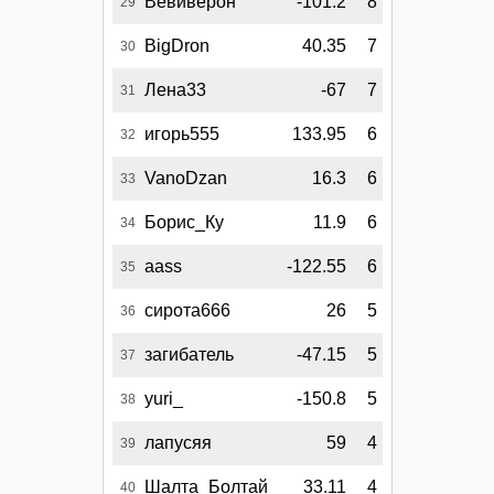
Вевиверон
-101.2
8
29
BigDron
40.35
7
30
Лена33
-67
7
31
игорь555
133.95
6
32
VanoDzan
16.3
6
33
Борис_Ку
11.9
6
34
aass
-122.55
6
35
сирота666
26
5
36
загибатель
-47.15
5
37
yuri_
-150.8
5
38
лапусяя
59
4
39
Шалта_Болтай
33.11
4
40