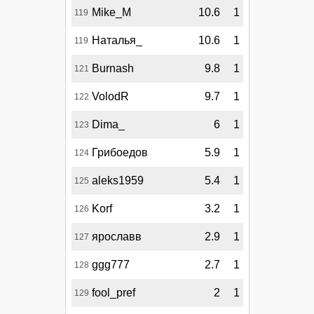
Mike_M
10.6
1
119
Наталья_
10.6
1
119
Burnash
9.8
1
121
VolodR
9.7
1
122
Dima_
6
1
123
Грибоедов
5.9
1
124
aleks1959
5.4
1
125
Korf
3.2
1
126
ярославв
2.9
1
127
ggg777
2.7
1
128
fool_pref
2
1
129