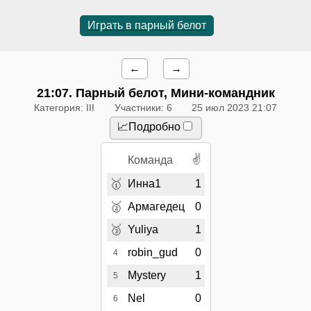
Играть в парный белот
←
→
21:07
. Парный белот, Мини-командник
Категория: III
Участники: 6
25 июл 2023 21:07
📈Подробно
✌
Команда
🥇
Инна1
1
🥈
Армагедец
0
🥉
Yuliya
1
robin_gud
0
4
Mystery
1
5
Nel
0
6