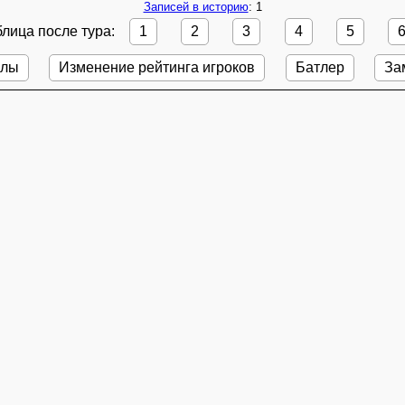
Записей в историю
: 1
блица после тура:
1
2
3
4
5
ллы
Изменение рейтинга игроков
Батлер
За