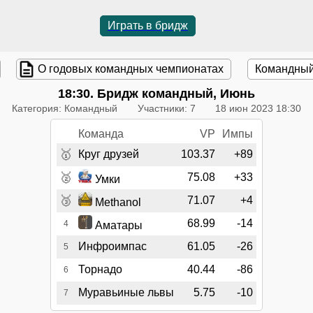
Играть в бридж
О годовых командных чемпионатах
Командный
18:30
. Бридж командный, Июнь
Категория: Командный
Участники: 7
18 июн 2023 18:30
Команда
VP
Импы
🥇
Круг друзей
103.37
+89
🥈
75.08
+33
Умки
🥉
71.07
+4
Methanol
68.99
-14
4
Аматары
Инфроимпас
61.05
-26
5
Торнадо
40.44
-86
6
Муравьиные львы
5.75
-10
7