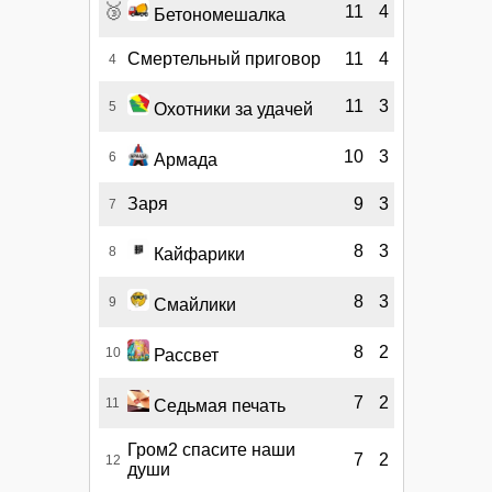
🥉
11
4
Бетономешалка
Смертельный приговор
11
4
4
11
3
5
Охотники за удачей
10
3
6
Армада
Заря
9
3
7
8
3
8
Кайфарики
8
3
9
Смайлики
8
2
10
Рассвет
7
2
11
Седьмая печать
Гром2 спасите наши
7
2
12
души