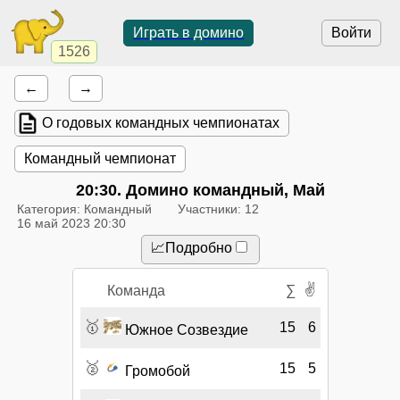
Играть в домино
Войти
1526
←
→
О годовых командных чемпионатах
Командный чемпионат
20:30
. Домино командный, Май
Категория: Командный
Участники: 12
16 май 2023 20:30
📈Подробно
✌
Команда
∑
🥇
15
6
Южное Созвездие
🥈
15
5
Громобой