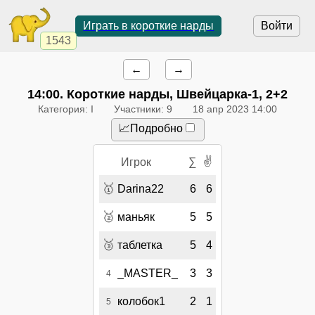
Играть в короткие нарды
Войти
1543
←
→
14:00
. Короткие нарды, Швейцарка-1, 2+2
Категория: I
Участники: 9
18 апр 2023 14:00
📈Подробно
✌
Игрок
∑
🥇
Darina22
6
6
🥈
маньяк
5
5
🥉
таблетка
5
4
_MASTER_
3
3
4
колобок1
2
1
5