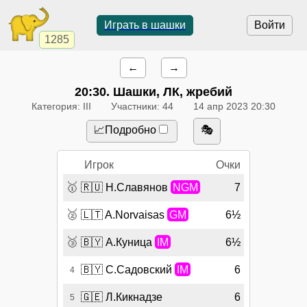
Играть в шашки
Войти
1285
←
→
20:30
. Шашки, ЛК, жребий
Категория: III
Участники: 44
14 апр 2023 20:30
📈Подробно
🎭
Игрок
Очки
🥇
🇷🇺
Н.Славянов
NGM
7
🥈
🇱🇹
A.Norvaisas
GM
6½
🥉
🇧🇾
А.Куница
IM
6½
🇧🇾
С.Садовский
IM
6
4
🇬🇪
Л.Кикнадзе
6
5