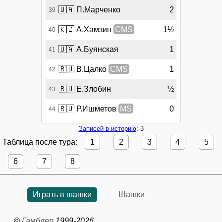
🇺🇦
П.Марченко
2
39
🇰🇿
А.Хамзин
CMS
1½
40
🇺🇦
А.Буянская
1
41
🇷🇺
В.Цалко
CMS
1
42
🇷🇺
Е.Злобин
½
43
🇷🇺
Р.Ишметов
MS
0
44
Записей в историю
: 3
Таблица после тура:
1
2
3
4
5
6
7
8
Играть в шашки
Шашки
©
Гамблер
1999-2026