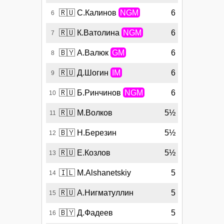
🇷🇺
С.Калинов
NGM
6
6
🇷🇺
К.Ватолина
NGM
6
7
🇧🇾
А.Валюк
GM
6
8
🇷🇺
Д.Шогин
IM
6
9
🇷🇺
Б.Ринчинов
NGM
6
10
🇷🇺
М.Волков
5½
11
🇧🇾
Н.Березин
5½
12
🇷🇺
Е.Козлов
5½
13
🇮🇱
M.Alshanetskiy
5
14
🇷🇺
А.Нигматуллин
5
15
🇧🇾
Д.Фадеев
5
16