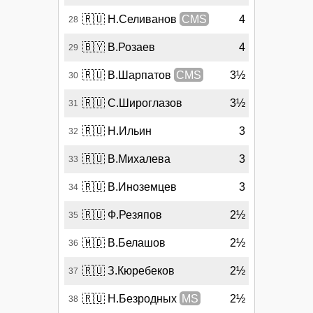
🇷🇺
Н.Селиванов
CMS
4
28
🇧🇾
В.Розаев
4
29
🇷🇺
В.Шарпатов
CMS
3½
30
🇷🇺
С.Широглазов
3½
31
🇷🇺
Н.Ильин
3
32
🇷🇺
В.Михалева
3
33
🇷🇺
В.Иноземцев
3
34
🇷🇺
Ф.Резяпов
2½
35
🇲🇩
В.Белашов
2½
36
🇷🇺
З.Кюребеков
2½
37
🇷🇺
Н.Безродных
MS
2½
38