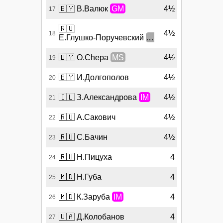
🇧🇾
В.Валюк
GM
4½
17
🇷🇺
4½
18
Е.Глушко-Поручевский
MS
🇧🇾
O.Chepa
MS
4½
19
🇧🇾
И.Долгополов
4½
20
🇮🇱
З.Александрова
IM
4½
21
🇷🇺
А.Сакович
4½
22
🇷🇺
С.Бачин
4½
23
🇷🇺
Н.Пицуха
4
24
🇲🇩
Н.Губа
4
25
🇲🇩
К.Заруба
IM
4
26
🇺🇦
Д.Колобанов
4
27