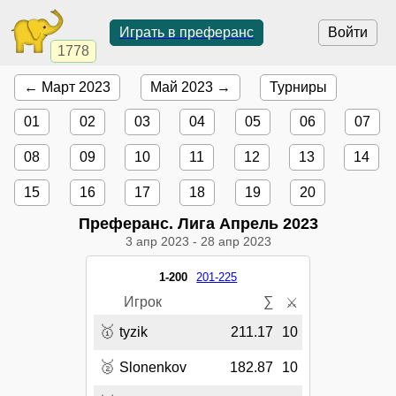
Играть в преферанс
Войти
1778
← Март 2023
Май 2023 →
Турниры
01
02
03
04
05
06
07
08
09
10
11
12
13
14
15
16
17
18
19
20
Преферанс. Лига Апрель 2023
3 апр 2023
-
28 апр 2023
1-200
201-225
Игрок
∑
⚔
🥇
tyzik
211.17
10
🥈
Slonenkov
182.87
10