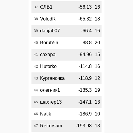
СЛВ1
-56.13
16
37
VolodR
-65.32
18
38
danja007
-66.4
16
39
Boruh56
-88.8
20
40
сахара
-94.96
15
41
Hutorko
-114.8
16
42
Курганочка
-118.9
12
43
олегник1
-135.3
19
44
шахтер13
-147.1
13
45
Natik
-186.9
10
46
Retrorsum
-193.98
13
47