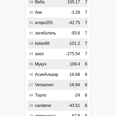
Bella
105.17
7
59
Аки
-3.28
7
60
игорь555
-42.75
7
61
загибатель
-93.6
7
62
kidav68
-101.2
7
63
aass
-275.54
7
64
Мукуч
109.4
6
65
АсияАлькар
-16.68
6
66
Veniamon
-16.94
6
67
Таупо
-24
6
68
vanderer
-43.51
6
69
опричница
-67.8
6
70