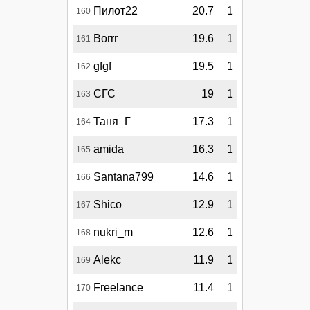
Пилот22
20.7
1
160
Borrr
19.6
1
161
gfgf
19.5
1
162
СГС
19
1
163
Таня_Г
17.3
1
164
amida
16.3
1
165
Santana799
14.6
1
166
Shico
12.9
1
167
nukri_m
12.6
1
168
Alekc
11.9
1
169
Freelance
11.4
1
170