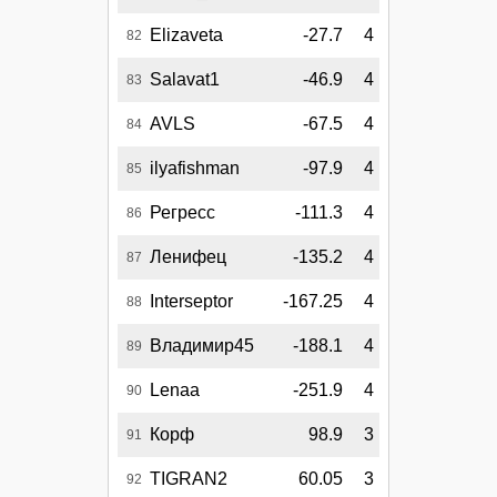
Elizaveta
-27.7
4
82
Salavat1
-46.9
4
83
AVLS
-67.5
4
84
ilyafishman
-97.9
4
85
Регресс
-111.3
4
86
Ленифец
-135.2
4
87
Interseptor
-167.25
4
88
Владимир45
-188.1
4
89
Lenaa
-251.9
4
90
Корф
98.9
3
91
TIGRAN2
60.05
3
92