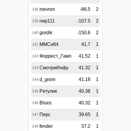
mevron
-86.5
2
138
пир111
-107.5
2
139
gordik
-150.6
2
140
ММСи84
41.7
1
141
Форрест_Гамп
41.52
1
142
СмотриИнфу
41.32
1
143
d_grom
41.18
1
144
Ритулик
40.38
1
145
Blues
40.32
1
146
Перс
39.65
1
147
fender
37.2
1
148