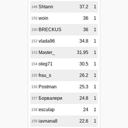
Shtann
37.2
1
148
woin
36
1
150
BRECKUS
36
1
150
vlada96
34.8
1
152
Master_
31.95
1
153
oleg71
30.5
1
154
frau_s
26.2
1
155
Postman
25.3
1
156
Борвалери
24.8
1
157
esculap
24
1
158
iavnana8
22.6
1
159