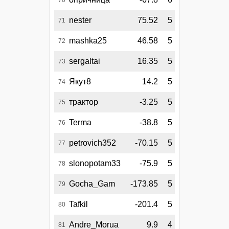
nester
75.52
5
71
mashka25
46.58
5
72
sergaltai
16.35
5
73
Якут8
14.2
5
74
трактор
-3.25
5
75
Terma
-38.8
5
76
petrovich352
-70.15
5
77
slonopotam33
-75.9
5
78
Gocha_Gam
-173.85
5
79
Tafkil
-201.4
5
80
Andre_Morua
9.9
4
81