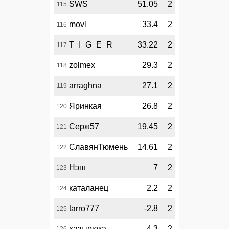
SWS
51.05
2
115
movl
33.4
2
116
T_I_G_E_R
33.22
2
117
zolmex
29.3
2
118
arraghna
27.1
2
119
Яринкая
26.8
2
120
Серж57
19.45
2
121
СлавянТюмень
14.61
2
122
Нэш
7
2
123
каталанец
2.2
2
124
tarro777
-2.8
2
125
хазырюка
-4.3
2
126