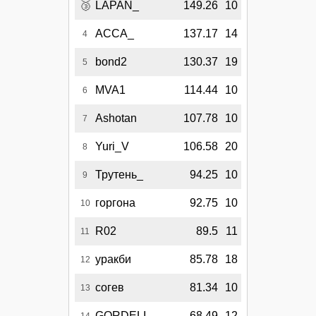
🥉
LAPAN_
149.26
10
АССА_
137.17
14
4
bond2
130.37
19
5
MVA1
114.44
10
6
Ashotan
107.78
10
7
Yuri_V
106.58
20
8
Трутень_
94.25
10
9
горгона
92.75
10
10
R02
89.5
11
11
уракби
85.78
18
12
согев
81.34
10
13
GORDELI
68.49
12
14