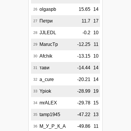
olgaspb
15.65
14
26
Петри
11.7
17
27
JJLEDL
-0.2
10
28
MarucTp
-12.25
11
29
Afchik
-13.15
10
30
тави
-14.44
14
31
a_cure
-20.21
14
32
Ypiok
-28.99
19
33
mrALEX
-29.78
15
34
tamp1945
-47.22
13
35
М_У_Р_К_А
-49.86
11
36