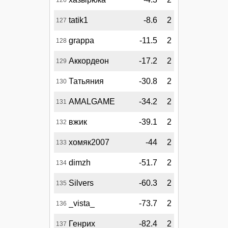
tatik1
-8.6
2
127
grappa
-11.5
2
128
Аккордеон
-17.2
2
129
Татьяния
-30.8
2
130
AMALGAME
-34.2
2
131
вжик
-39.1
2
132
хомяк2007
-44
2
133
dimzh
-51.7
2
134
Silvers
-60.3
2
135
_vista_
-73.7
2
136
Генрих
-82.4
2
137