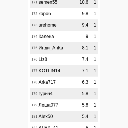
semen55
10.6
1
171
короб
9.8
1
172
urehome
9.4
1
173
Калена
9
1
174
Инди_АнКа
8.1
1
175
Liz8
7.4
1
176
KOTLIN14
7.1
1
177
Arka717
6.3
1
178
гурич4
5.8
1
179
Леша077
5.8
1
179
Alex50
5.4
1
181
ALEX_41
5
1
182