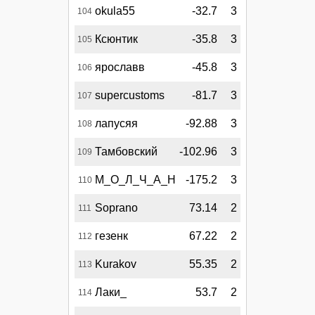
okula55
-32.7
3
104
Ксюнтик
-35.8
3
105
ярославв
-45.8
3
106
supercustoms
-81.7
3
107
лапусяя
-92.88
3
108
Тамбовский
-102.96
3
109
М_О_Л_Ч_А_Н
-175.2
3
110
Soprano
73.14
2
111
гезенк
67.22
2
112
Kurakov
55.35
2
113
Лаки_
53.7
2
114