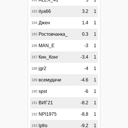
ilya66
3.2
1
183
Джен
1.4
1
184
Ростовчанка_
0.3
1
185
MAN_E
-3
1
186
Кин_Конг
-3.4
1
187
jgr2
-4
1
188
всемудачи
-4.6
1
189
spst
-6
1
190
ВИГ21
-8.2
1
191
NPI1975
-8.8
1
192
lpfro
-9.2
1
193