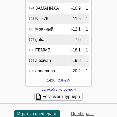
ЗАМАНИХА
-10.9
1
194
Nick76
-11.5
1
195
Мрачный
-12.1
1
196
gutia
-17.6
1
197
FEMME
-18.1
1
198
alexivan
-19.8
1
199
annamuhs
-20.2
1
200
1-200
201-225
Записей в историю
: 4
Регламент турнира
Играть в преферанс
Преферанс