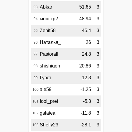
Abkar
51.65
3
93
монстр2
48.94
3
94
Zenit58
45.4
3
95
Наталья_
26
3
96
Pastorall
24.8
3
97
shishigon
20.86
3
98
Гуэст
12.3
3
99
ale59
-1.25
3
100
fool_pref
-5.8
3
101
galatea
-11.8
3
102
Shelly23
-28.1
3
103