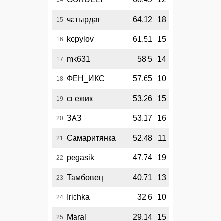
чатырдаг
64.12
18
15
kopylov
61.51
15
16
mk631
58.5
14
17
ФЕН_ИКС
57.65
10
18
снежик
53.26
15
19
ЗАЗ
53.17
16
20
Самаритянка
52.48
11
21
pegasik
47.74
19
22
Тамбовец
40.71
13
23
Irichka
32.6
10
24
Maral
29.14
15
25