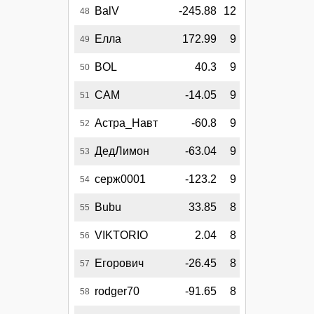
BalV
-245.88
12
48
Елла
172.99
9
49
BOL
40.3
9
50
CAM
-14.05
9
51
Астра_Навт
-60.8
9
52
ДедЛимон
-63.04
9
53
серж0001
-123.2
9
54
Bubu
33.85
8
55
VIKTORIO
2.04
8
56
Егорович
-26.45
8
57
rodger70
-91.65
8
58