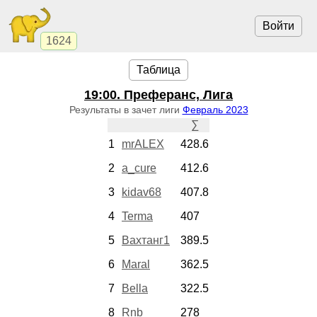
Войти
1624
Таблица
19:00
. Преферанс, Лига
Результаты в зачет лиги
Февраль 2023
∑
1
mrALEX
428.6
2
a_cure
412.6
3
kidav68
407.8
4
Terma
407
5
Вахтанг1
389.5
6
Maral
362.5
7
Bella
322.5
8
Rnb
278