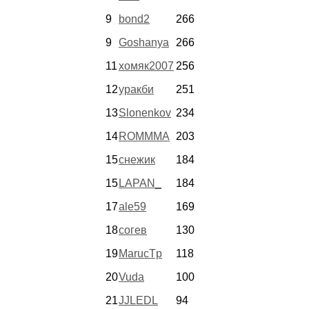
9
bond2
266
9
Goshanya
266
11
хомяк2007
256
12
уракби
251
13
Slonenkov
234
14
ROMMMA
203
15
снежик
184
15
LAPAN_
184
17
ale59
169
18
согев
130
19
MarucTp
118
20
Vuda
100
21
JJLEDL
94