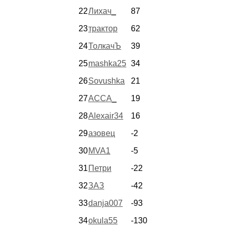
22
Лихач_
87
23
трактор
62
24
ТолкачЪ
39
25
mashka25
34
26
Sovushka
21
27
АССА_
19
28
Alexair34
16
29
азовец
-2
30
MVA1
-5
31
Петри
-22
32
ЗАЗ
-42
33
danja007
-93
34
okula55
-130