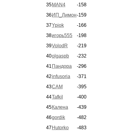
35
MAN4
-158
36
ИП_Лимон
-159
37
Ypiok
-166
38
игорь555
-198
39
VolodR
-219
40
olgaspb
-232
41
Пандора
-296
42
infusoria
-371
43
CAM
-395
44
Tafkil
-400
45
Калена
-439
46
gordik
-482
47
Hutorko
-483