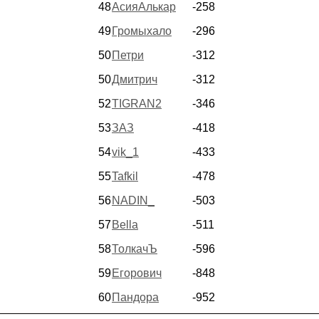
48
АсияАлькар
-258
49
Громыхало
-296
50
Петри
-312
50
Дмитрич
-312
52
TIGRAN2
-346
53
ЗАЗ
-418
54
vik_1
-433
55
Tafkil
-478
56
NADIN_
-503
57
Bella
-511
58
ТолкачЪ
-596
59
Егорович
-848
60
Пандора
-952