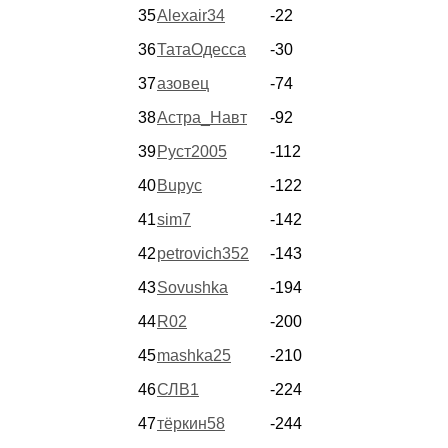
35
Alexair34
-22
36
ТатаОдесса
-30
37
азовец
-74
38
Астра_Навт
-92
39
Руст2005
-112
40
Bupyc
-122
41
sim7
-142
42
petrovich352
-143
43
Sovushka
-194
44
R02
-200
45
mashka25
-210
46
СЛВ1
-224
47
тёркин58
-244