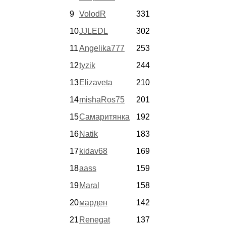
9
VolodR
331
10
JJLEDL
302
11
Angelika777
253
12
tyzik
244
13
Elizaveta
210
14
mishaRos75
201
15
Самаритянка
192
16
Natik
183
17
kidav68
169
18
aass
159
19
Maral
158
20
марден
142
21
Renegat
137