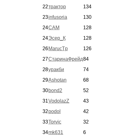
22
трактор
134
23
infusoria
130
24
CAM
128
24
Эсер_К
128
26
MarucTp
126
27
СтаринаФрейд
84
28
уракби
74
29
Ashotan
68
30
bond2
52
31
VodolazZ
43
32
podol
42
33
Torvic
32
34
mk631
6