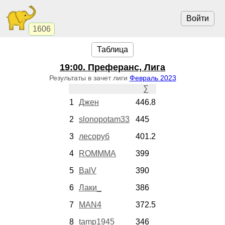
Войти
1606
Таблица
19:00
. Преферанс, Лига
Результаты в зачет лиги
Февраль 2023
∑
1
Джен
446.8
2
slonopotam33
445
3
лесоруб
401.2
4
ROMMMA
399
5
BalV
390
6
Лаки_
386
7
MAN4
372.5
8
tamp1945
346