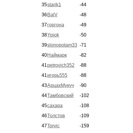
35
starik1
-44
36
BalV
-48
37
горгона
-49
38
Ypiok
-50
39
slonopotam33
-71
40
Наймарк
-82
41
petrovich352
-88
41
игорь555
-88
43
АрцахМукуч
-90
44
Тамбовский
-102
45
сахара
-108
46
Толстов
-109
47
Torvic
-159