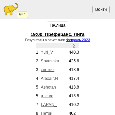
Войти
551
Таблица
19:00
. Преферанс, Лига
Результаты в зачет лиги
Февраль 2023
∑
1
Yuri_V
440.3
2
Sovushka
425.6
3
снежик
418.6
4
Alexair34
417.4
5
Ashotan
413.8
5
a_cure
413.8
7
LAPAN_
410.2
8
Петри
402