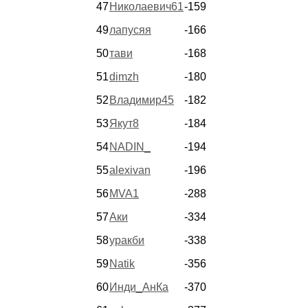
47
Николаевич61
-159
49
лапусяя
-166
50
тави
-168
51
dimzh
-180
52
Владимир45
-182
53
Якут8
-184
54
NADIN_
-194
55
alexivan
-196
56
MVA1
-288
57
Аки
-334
58
уракби
-338
59
Natik
-356
60
Инди_АнКа
-370