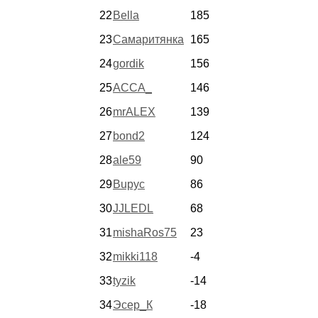
22
Bella
185
23
Самаритянка
165
24
gordik
156
25
АССА_
146
26
mrALEX
139
27
bond2
124
28
ale59
90
29
Bupyc
86
30
JJLEDL
68
31
mishaRos75
23
32
mikki118
-4
33
tyzik
-14
34
Эсер_К
-18