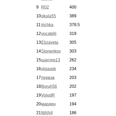
9
R02
400
10
okula55
389
11
Irichka
378.5
12
vocatelli
319
13
Elizaveta
305
14
Slonenkov
303
15
шахтер13
262
16
olgaspb
234
17
первак
203
18
Boruh56
202
19
VolodR
197
20
марден
194
21
MAN4
186