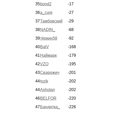
35
bond2
-17
36
a_cure
-27
37
Тамбовский
-29
38
NADIN_
-68
39
тёркин58
-92
40
BalV
-168
41
Наймарк
-179
42
VZO
-195
43
Сварожич
-201
44
tyzik
-202
44
Ashotan
-202
46
BELFOR
-220
47
Бандитка_
-226