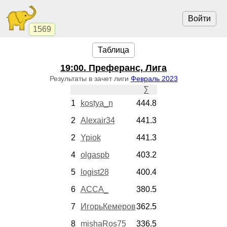
Войти
1569
Таблица
19:00
. Преферанс, Лига
Результаты в зачет лиги
Февраль 2023
∑
1
kostya_n
444.8
2
Alexair34
441.3
2
Ypiok
441.3
4
olgaspb
403.2
5
logist28
400.4
6
АССА_
380.5
7
ИгорьКемеров
362.5
8
mishaRos75
336.5