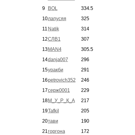
9
BOL
334.5
10
лапусяя
325
11
Natik
314
12
СЛВ1
307
13
MAN4
305.5
14
danja007
296
15
уракби
291
16
petrovich352
246
17
серж0001
229
18
М_У_Р_К_А
217
19
Tafkil
205
20
тави
190
21
горгона
172