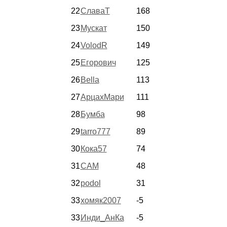
22
СлаваТ
168
23
Мускат
150
24
VolodR
149
25
Егорович
125
26
Bella
113
27
АрцахМари
111
28
Бумба
98
29
tarro777
89
30
Кока57
74
31
CAM
48
32
podol
31
33
хомяк2007
-5
33
Инди_АнКа
-5