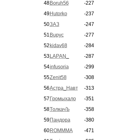
48
Boruh56
-227
49
Hutorko
-237
50
ЗАЗ
-247
51
Bupyc
-277
52
kidav68
-284
53
LAPAN_
-287
54
infusoria
-299
55
Zenit58
-308
56
Астра_Навт
-313
57
Громыхало
-351
58
ТолкачЪ
-358
59
Пандора
-380
60
ROMMMA
-471