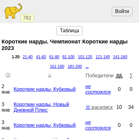
Войти
782
Таблица
Короткие нарды. Чемпионат
Короткие нарды
2023
1-20
21-40
41-60
61-80
81-100
101-120
121-140
141-160
161-180
181-200
→
🕝
Победители
∑
⚔️
2
не
Короткие нарды, Кубковый
0
0
янв
состоялся
3
Короткие нарды, Новый
🥇
василиск
10
34
янв
Дневной Плюс
3
не
Короткие нарды, Кубковый
0
0
янв
состоялся