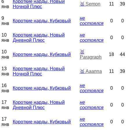
6
Короткие нарды, Новый
🥇
Semon
11
39
янв
Ночной Плюс
9
не
Короткие нарды, Кубковый
0
0
янв
состоялся
10
Короткие нарды, Новый
не
0
0
янв
Дневной Плюс
состоялся
10
🥇
Короткие нарды, Кубковый
18
44
янв
Paragraph
13
Короткие нарды, Новый
🥇
Аааппа
11
39
янв
Ночной Плюс
16
не
Короткие нарды, Кубковый
0
0
янв
состоялся
17
Короткие нарды, Новый
не
0
0
янв
Дневной Плюс
состоялся
17
не
Короткие нарды, Кубковый
0
0
янв
состоялся