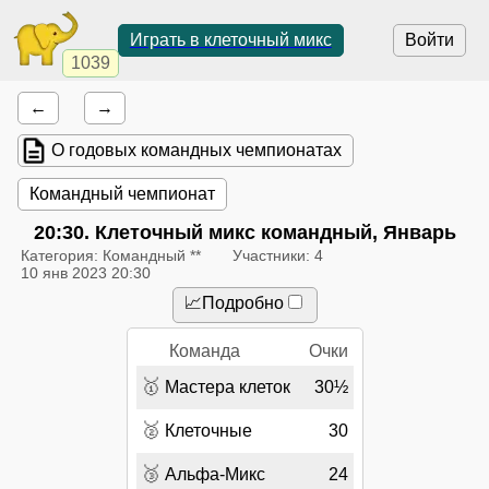
Играть в клеточный микс
Войти
1039
←
→
О годовых командных чемпионатах
Командный чемпионат
20:30
. Клеточный микс командный, Январь
Категория: Командный **
Участники: 4
10 янв 2023 20:30
📈Подробно
Команда
Очки
🥇
Мастера клеток
30½
🥈
Клеточные
30
🥉
Альфа-Микс
24