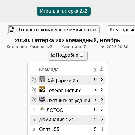
Играть в пятерка 2x2
О годовых командных чемпионатах
Командный
20:30
. Пятерка 2x2 командный, Ноябрь
Категория: Командный
Участники: 7
1 ноя 2022 20:30
📈Подробно
✌
Команда
∑
🥇
9
3
Кайфарики 25
🥈
7
3
Телефонисты55
🥉
7
2
Охотники за удачей
6
3
4
ЛОТОС
Доминация 5Х5
5
2
5
Опять 55
5
1
6