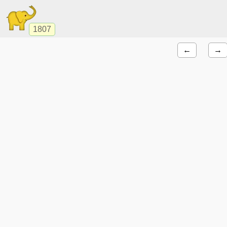
1807
←
→