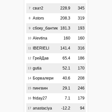
сват2
228.9
345
7
Astors
208.3
319
8
сбоку_бантик
181.3
193
9
Alevtina
160
160
10
IBERIELl
141.4
316
11
ГрейДав
65.4
186
12
gutia
52.1
170
13
Борвалери
40.6
208
14
пингвин
29.1
246
15
friday27
7.1
179
16
anastaciya
-12.2
94
17