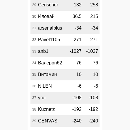
Genscher
132
258
29
Иловай
36.5
215
30
arsenalplus
-34
-34
31
Pavel1105
-271
-271
32
anb1
-1027
-1027
33
Валерон62
76
76
34
Витамин
10
10
35
NILEN
-6
-6
36
yrui
-108
-108
37
Kuznetz
-192
-192
38
GENVAS
-240
-240
39