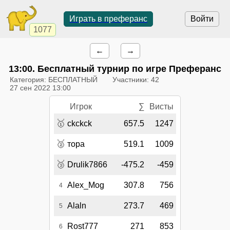
Играть в преферанс
Войти
1077
←
→
13:00
. Бесплатный турнир по игре Преферанс
Категория: БЕСПЛАТНЫЙ
Участники: 42
27 сен 2022 13:00
Игрок
∑
Висты
🥇
ckckck
657.5
1247
🥈
тора
519.1
1009
🥉
Drulik7866
-475.2
-459
Alex_Mog
307.8
756
4
Alaln
273.7
469
5
Rost777
271
853
6