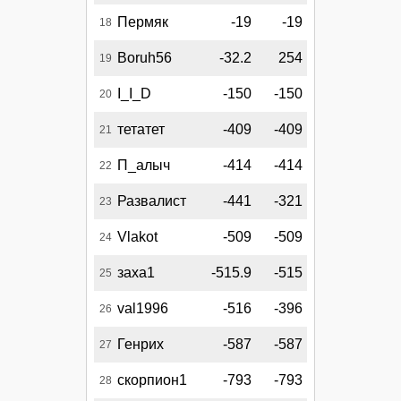
Пермяк
-19
-19
18
Boruh56
-32.2
254
19
I_I_D
-150
-150
20
тетатет
-409
-409
21
П_алыч
-414
-414
22
Развалист
-441
-321
23
Vlakot
-509
-509
24
заха1
-515.9
-515
25
val1996
-516
-396
26
Генрих
-587
-587
27
скорпион1
-793
-793
28