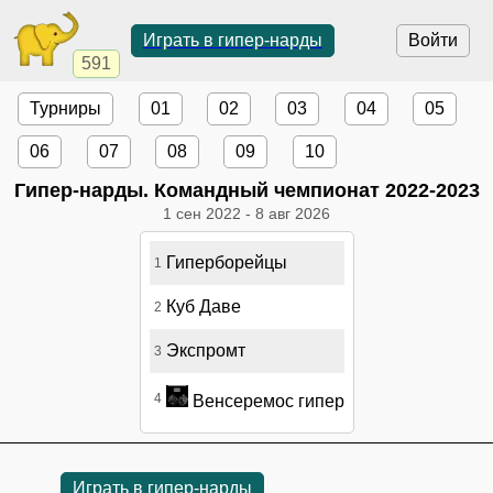
Играть в гипер-нарды
Войти
591
Турниры
01
02
03
04
05
06
07
08
09
10
Гипер-нарды. Командный чемпионат 2022-2023
1 сен 2022
-
8 авг 2026
Гиперборейцы
1
Куб Даве
2
Экспромт
3
4
Венсеремос гипер
Играть в гипер-нарды