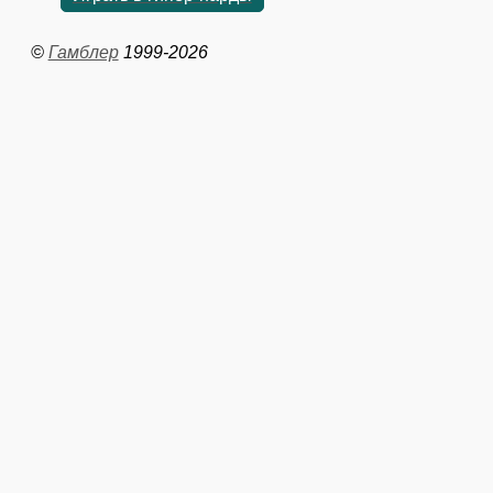
©
Гамблер
1999-2026