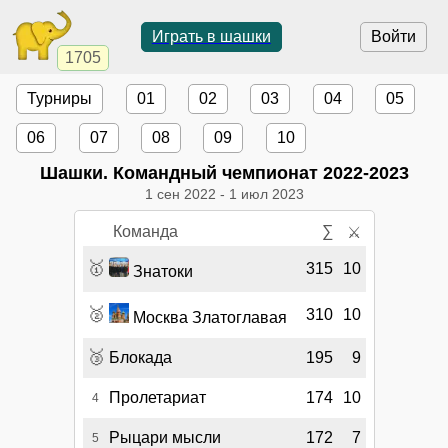
Играть в шашки
Войти
1705
Турниры
01
02
03
04
05
06
07
08
09
10
Шашки. Командный чемпионат 2022-2023
1 сен 2022
-
1 июл 2023
Команда
∑
⚔
🥇
315
10
Знатоки
🥈
310
10
Москва Златоглавая
🥉
Блокада
195
9
Пролетариат
174
10
4
Рыцари мысли
172
7
5