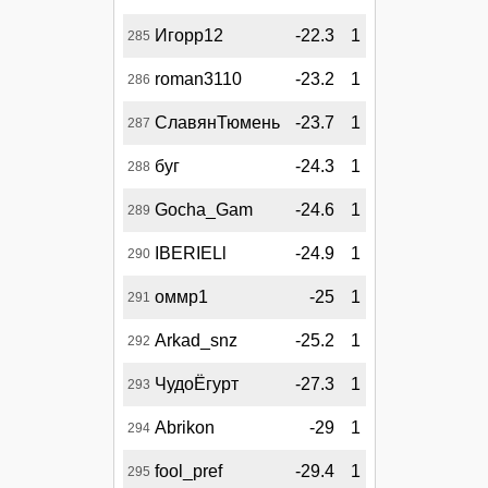
Игорр12
-22.3
1
285
roman3110
-23.2
1
286
СлавянТюмень
-23.7
1
287
буг
-24.3
1
288
Gocha_Gam
-24.6
1
289
IBERIELl
-24.9
1
290
оммр1
-25
1
291
Arkad_snz
-25.2
1
292
ЧудоЁгурт
-27.3
1
293
Abrikon
-29
1
294
fool_pref
-29.4
1
295