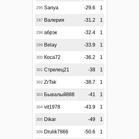
Sanya
-29.6
1
296
Валерия
-31.2
1
297
абрэк
-32.4
1
298
Belay
-33.9
1
299
Коса72
-36.2
1
300
Стрелец21
-38
1
301
ZrTsk
-38.7
1
302
Бывалый888
-41
1
303
vit1978
-43.9
1
304
Dikar
-49
1
305
Drulik7866
-50.6
1
306