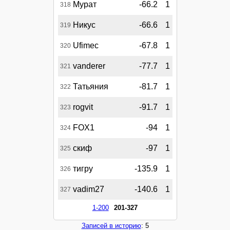
Мурат
-66.2
1
318
Никус
-66.6
1
319
Ufimec
-67.8
1
320
vanderer
-77.7
1
321
Татьяния
-81.7
1
322
rogvit
-91.7
1
323
FOX1
-94
1
324
скиф
-97
1
325
тигру
-135.9
1
326
vadim27
-140.6
1
327
1-200
201-327
Записей в историю
: 5