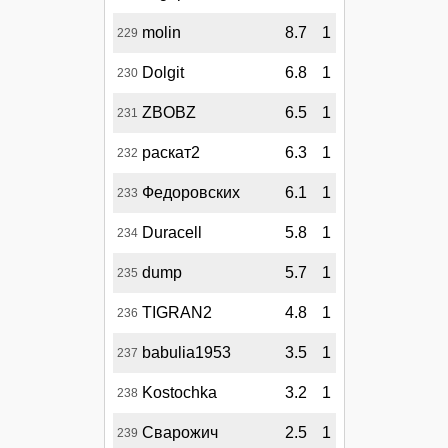
molin
8.7
1
229
Dolgit
6.8
1
230
ZBOBZ
6.5
1
231
раскат2
6.3
1
232
Федоровских
6.1
1
233
Duracell
5.8
1
234
dump
5.7
1
235
TIGRAN2
4.8
1
236
babulia1953
3.5
1
237
Kostochka
3.2
1
238
Сварожич
2.5
1
239