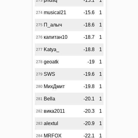
phdsq
-15.1
1
273
musical21
-15.6
1
274
П_алыч
-18.6
1
275
капитан10
-18.7
1
276
Katya_
-18.8
1
277
geoatk
-19
1
278
SWS
-19.6
1
279
МихДмит
-19.8
1
280
Bella
-20.1
1
281
вика2011
-20.3
1
282
alextul
-20.9
1
283
MRFOX
-22.1
1
284