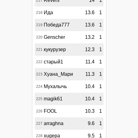
Revers
14
1
217
Ида
13.6
1
218
Победа777
13.6
1
219
Genscher
13.2
1
220
кукурузер
12.3
1
221
старый1
11.4
1
222
Хуана_Мари
11.3
1
223
Мухалычь
10.4
1
224
magik61
10.4
1
225
FOOL
10.3
1
226
arraghna
9.6
1
227
xugepa
9.5
1
228