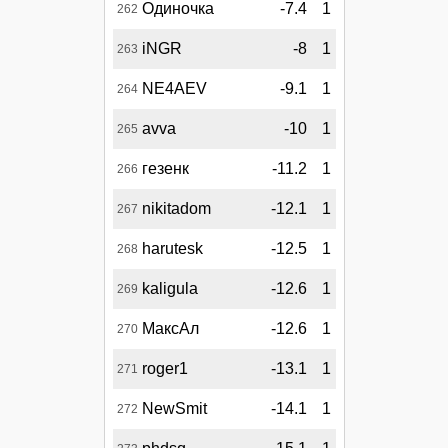
Одиночка
-7.4
1
262
iNGR
-8
1
263
NE4AEV
-9.1
1
264
avva
-10
1
265
гезенк
-11.2
1
266
nikitadom
-12.1
1
267
harutesk
-12.5
1
268
kaligula
-12.6
1
269
МаксАл
-12.6
1
270
roger1
-13.1
1
271
NewSmit
-14.1
1
272