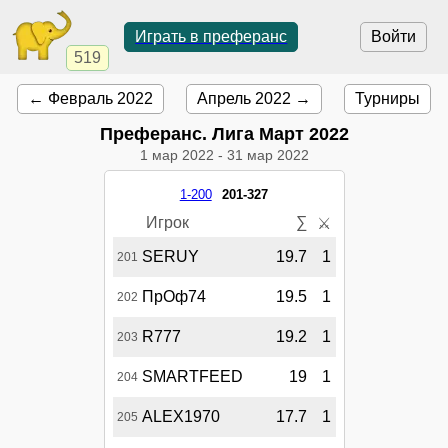
Играть в преферанс
Войти
519
← Февраль 2022
Апрель 2022 →
Турниры
Преферанс. Лига Март 2022
1 мар 2022
-
31 мар 2022
1-200
201-327
Игрок
∑
⚔
SERUY
19.7
1
201
ПрОф74
19.5
1
202
R777
19.2
1
203
SMARTFEED
19
1
204
ALEX1970
17.7
1
205