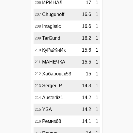
ИРИНАЛ
17
1
206
Chugunoff
16.6
1
207
Imagistic
16.6
1
208
TarGund
16.2
1
209
КуРаЖнИк
15.6
1
210
МАНЕЧКА
15.5
1
211
Хабаровск53
15
1
212
Sergei_P
14.3
1
213
Austerliz1
14.2
1
214
YSA
14.2
1
215
Ремиз68
14.1
1
216