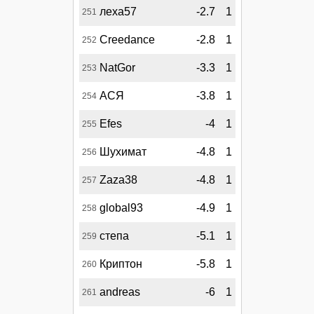
леха57
-2.7
1
251
Creedance
-2.8
1
252
NatGor
-3.3
1
253
АСЯ
-3.8
1
254
Efes
-4
1
255
Шухимат
-4.8
1
256
Zaza38
-4.8
1
257
global93
-4.9
1
258
степа
-5.1
1
259
Криптон
-5.8
1
260
andreas
-6
1
261