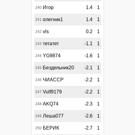
Игор
1.4
1
240
олегник1
1.4
1
241
vls
0.2
1
242
тетатет
-1.1
1
243
YG9874
-1.6
1
244
Бездельник20
-2.1
1
245
ЧИАССР
-2.2
1
246
Vulf9179
-2.2
1
247
AKQ74
-2.3
1
248
Леша077
-2.6
1
249
БЕРИК
-2.7
1
250