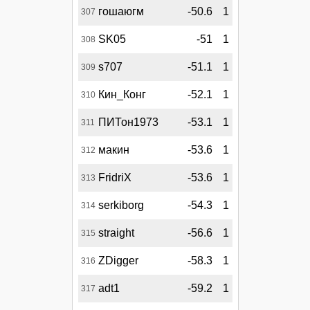
гошаюгм
-50.6
1
307
SK05
-51
1
308
s707
-51.1
1
309
Кин_Конг
-52.1
1
310
ПИТон1973
-53.1
1
311
макин
-53.6
1
312
FridriX
-53.6
1
313
serkiborg
-54.3
1
314
straight
-56.6
1
315
ZDigger
-58.3
1
316
adt1
-59.2
1
317