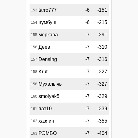
tarro777
-6
-151
153
цумбуш
-6
-215
154
меркава
-7
-291
155
Деев
-7
-310
156
Densing
-7
-316
157
Krut
-7
-327
158
Мухалычь
-7
-327
158
smolyak5
-7
-329
160
пат10
-7
-339
161
хазяин
-7
-355
162
РЭМБО
-7
-404
163