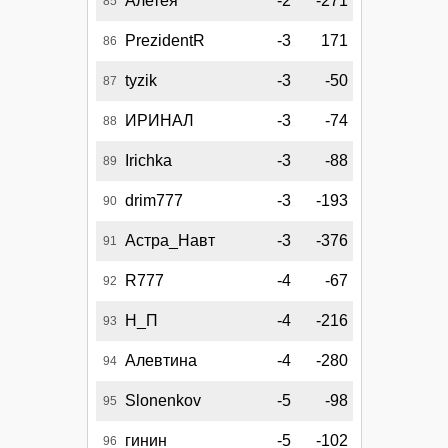
Алетея
-2
-271
85
PrezidentR
-3
171
86
tyzik
-3
-50
87
ИРИНАЛ
-3
-74
88
Irichka
-3
-88
89
drim777
-3
-193
90
Астра_Навт
-3
-376
91
R777
-4
-67
92
Н_П
-4
-216
93
Алевтина
-4
-280
94
Slonenkov
-5
-98
95
гинин
-5
-102
96