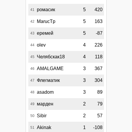
ромасик
5
420
41
MarucTp
5
163
42
еремей
5
-87
43
olev
4
226
44
Челябскак18
4
118
45
AMALGAME
3
367
46
Флегматик
3
304
47
asadom
3
89
48
марден
2
79
49
Sibir
2
57
50
Akinak
1
-108
51