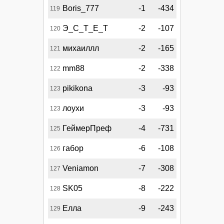
Boris_777
-1
-434
119
Э_С_Т_Е_Т
-2
-107
120
михаиллл
-2
-165
121
mm88
-2
-338
122
pikikona
-3
-93
123
лоухи
-3
-93
123
ГеймерПреф
-4
-731
125
габор
-6
-108
126
Veniamon
-7
-308
127
SK05
-8
-222
128
Елла
-9
-243
129