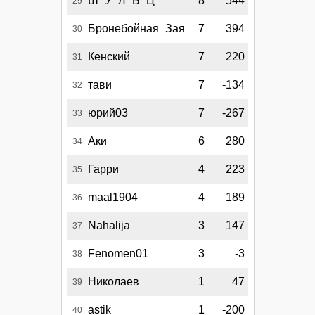
Ш_У_Л_Ь_Ц
8
544
29
Бронебойная_Зая
7
394
30
Кенский
7
220
31
тави
7
-134
32
юрий03
7
-267
33
Аки
6
280
34
Гарри
4
223
35
maal1904
4
189
36
Nahalija
3
147
37
Fenomen01
3
-3
38
Николаев
1
47
39
astik
1
-200
40