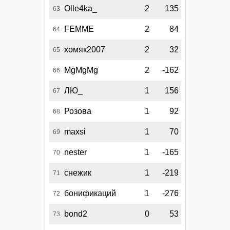
Olle4ka_
2
135
63
FEMME
2
84
64
хомяк2007
2
32
65
MgMgMg
2
-162
66
ЛЮ_
1
156
67
Розова
1
92
68
maxsi
1
70
69
nester
1
-165
70
снежик
1
-219
71
бонификаций
1
-276
72
bond2
0
53
73