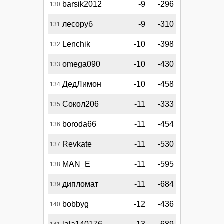
barsik2012
-9
-296
130
лесоруб
-9
-310
131
Lenchik
-10
-398
132
omega090
-10
-430
133
ДедЛимон
-10
-458
134
Сокол206
-11
-333
135
boroda66
-11
-454
136
Revkate
-11
-530
137
MAN_E
-11
-595
138
дипломат
-11
-684
139
bobbyg
-12
-436
140