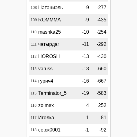
Натаниэль
-9
-277
108
ROMMMA
-9
-435
109
mashka25
-10
-254
110
чатырдаг
-11
-292
111
HOROSH
-13
-430
112
varuss
-13
-660
113
гурич4
-16
-667
114
Terminator_5
-19
-583
115
zolmex
4
252
116
Иголка
1
81
117
серж0001
-1
-92
118