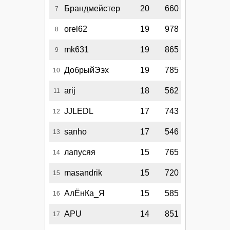
Брандмейстер
20
660
7
orel62
19
978
8
mk631
19
865
9
ДобрыйЭэх
19
785
10
arij
18
562
11
JJLEDL
17
743
12
sanho
17
546
13
лапусяя
15
765
14
masandrik
15
720
15
АлЁнКа_Я
15
585
16
APU
14
851
17