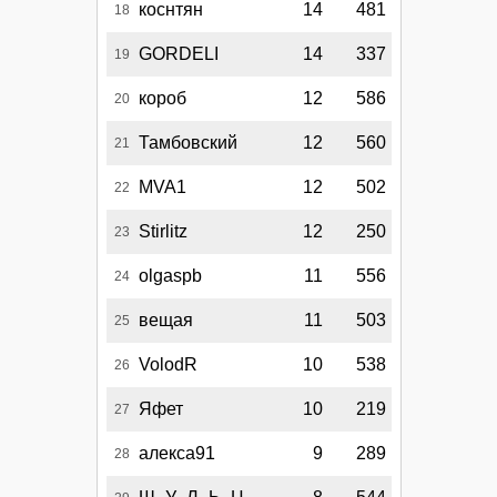
коснтян
14
481
18
GORDELI
14
337
19
короб
12
586
20
Тамбовский
12
560
21
MVA1
12
502
22
Stirlitz
12
250
23
olgaspb
11
556
24
вещая
11
503
25
VolodR
10
538
26
Яфет
10
219
27
алекса91
9
289
28