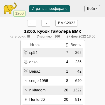
Играть в преферанс
Войти
1200
←
→
ВМК-2022
18:00
. Кубок Гамблера ВМК
Категория: III
Участники: 166
27 фев 2022 18:00
Игрок
∑
Висты
🥇
sp54
7
362
🥈
drizo
4
236
🥉
Вевад
1
42
sergei1956
-8
-640
4
nikitadom
20
1322
5
Hunter36
20
817
6