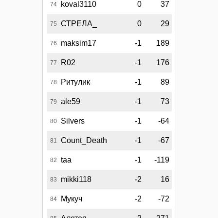
koval3110
0
37
74
СТРЕЛА_
0
29
75
maksim17
-1
189
76
R02
-1
176
77
Ритулик
-1
89
78
ale59
-1
73
79
Silvers
-1
-64
80
Count_Death
-1
-67
81
taa
-1
-119
82
mikki118
-2
16
83
Мукуч
-2
-72
84