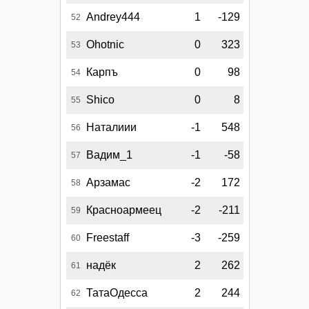
Andrey444
1
-129
52
Ohotnic
0
323
53
Карпъ
0
98
54
Shico
0
8
55
Наталиии
-1
548
56
Вадим_1
-1
-58
57
Арзамас
-2
172
58
Красноармеец
-2
-211
59
Freestaff
-3
-259
60
надёк
2
262
61
ТатаОдесса
2
244
62