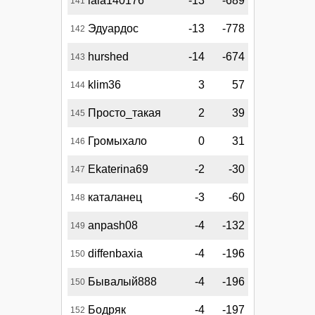
lala140176
-13
-689
141
Эдуардос
-13
-778
142
hurshed
-14
-674
143
klim36
3
57
144
Просто_такая
2
39
145
Громыхало
0
31
146
Ekaterina69
-2
-30
147
каталанец
-3
-60
148
anpash08
-4
-132
149
diffenbaxia
-4
-196
150
Бывалый888
-4
-196
150
Бодряк
-4
-197
152