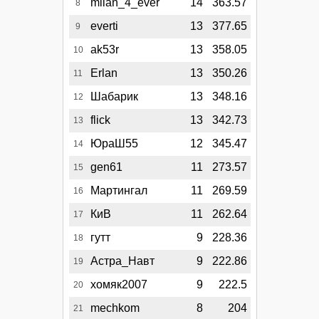
milan_4_ever
14
363.57
8
everti
13
377.65
9
ak53r
13
358.05
10
Erlan
13
350.26
11
Шабарик
13
348.16
12
flick
13
342.73
13
ЮраШ55
12
345.47
14
gen61
11
273.57
15
Мартингал
11
269.59
16
КиВ
11
262.64
17
гутт
9
228.36
18
Астра_Навт
9
222.86
19
хомяк2007
9
222.5
20
mechkom
8
204
21