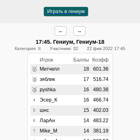
Играть в гениум
←
→
17:45
. Гениум, Гениум-18
Категория: II
Участники: 32
22 фев 2022 17:45
Игрок
Баллы
Коэфф
🥇
Митчелл
18
601.36
🥈
зяблик
17
516.74
🥉
pyshka
16
480.38
Эсер_К
16
466.74
4
шнс
15
402.03
5
ЛарАн
14
483.22
6
Mike_M
14
381.19
7