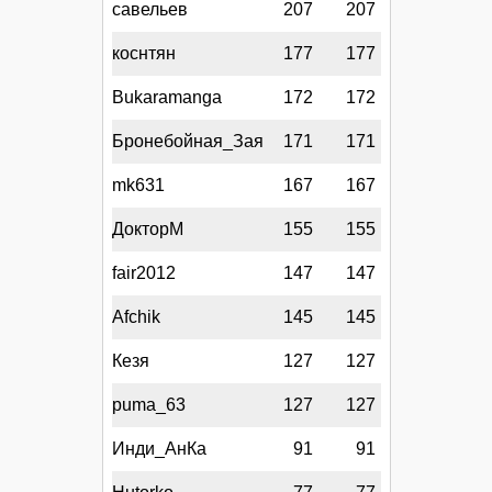
савельев
207
207
коснтян
177
177
Bukaramanga
172
172
Бронебойная_Зая
171
171
mk631
167
167
ДокторМ
155
155
fair2012
147
147
Afchik
145
145
Кезя
127
127
puma_63
127
127
Инди_АнКа
91
91