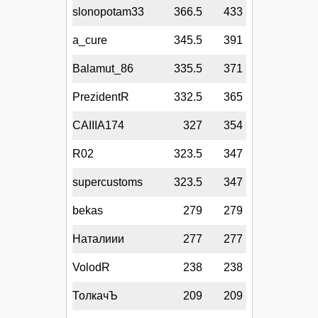
slonopotam33
366.5
433
a_cure
345.5
391
Balamut_86
335.5
371
PrezidentR
332.5
365
CAIIIA174
327
354
R02
323.5
347
supercustoms
323.5
347
bekas
279
279
Наталиии
277
277
VolodR
238
238
ТолкачЪ
209
209