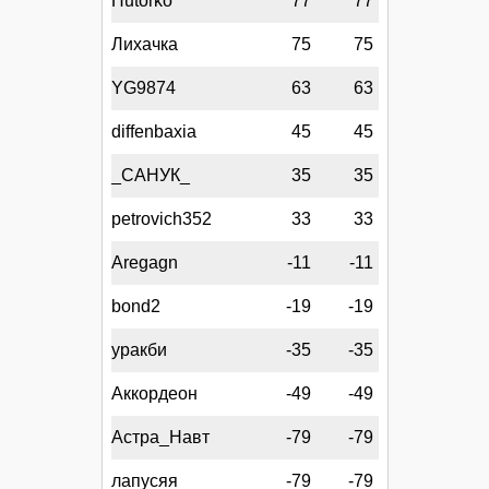
Hutorko
77
77
Лихачка
75
75
YG9874
63
63
diffenbaxia
45
45
_САНУК_
35
35
petrovich352
33
33
Aregagn
-11
-11
bond2
-19
-19
уракби
-35
-35
Аккордеон
-49
-49
Астра_Навт
-79
-79
лапусяя
-79
-79