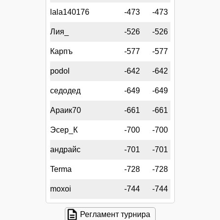
lala140176
-473
-473
Лия_
-526
-526
Карпъ
-577
-577
podol
-642
-642
седодед
-649
-649
Араик70
-661
-661
Эсер_К
-700
-700
андрайс
-701
-701
Terma
-728
-728
moxoi
-744
-744
Регламент турнира