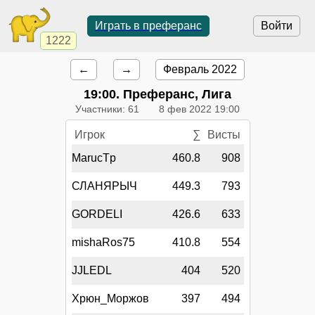
Играть в преферанс
Войти
1222
←
→
Февраль 2022
19:00
. Преферанс, Лига
Участники: 61
8 фев 2022 19:00
Игрок
∑
Висты
MarucTp
460.8
908
СЛАНЯРЫЧ
449.3
793
GORDELI
426.6
633
mishaRos75
410.8
554
JJLEDL
404
520
Хрюн_Моржов
397
494