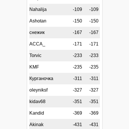
Nahalija
-109
-109
Ashotan
-150
-150
снежик
-167
-167
АССА_
-171
-171
Torvic
-233
-233
KMF
-235
-235
Курганочка
-311
-311
oleyniksf
-327
-327
kidav68
-351
-351
Kandid
-369
-369
Akinak
-431
-431