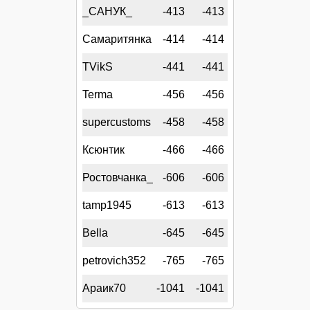
_САНУК_
-413
-413
Самаритянка
-414
-414
TVikS
-441
-441
Terma
-456
-456
supercustoms
-458
-458
Ксюнтик
-466
-466
Ростовчанка_
-606
-606
tamp1945
-613
-613
Bella
-645
-645
petrovich352
-765
-765
Араик70
-1041
-1041