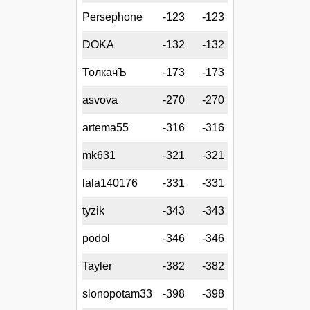
Persephone
-123
-123
DOKA
-132
-132
ТолкачЪ
-173
-173
asvova
-270
-270
artema55
-316
-316
mk631
-321
-321
lala140176
-331
-331
tyzik
-343
-343
podol
-346
-346
Tayler
-382
-382
slonopotam33
-398
-398