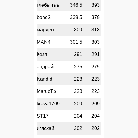
глебычъъ
346.5
393
bond2
339.5
379
марден
309
318
MAN4
301.5
303
Кезя
291
291
андрайс
275
275
Kandid
223
223
MarucTp
223
223
krava1709
209
209
ST17
204
204
иглскай
202
202