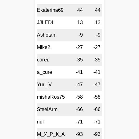
Ekaterina69
44
44
JJLEDL
13
13
Ashotan
-9
-9
Mike2
-27
-27
согев
-35
-35
a_cure
-41
-41
Yuri_V
-47
-47
mishaRos75
-58
-58
SteelArm
-66
-66
nul
-71
-71
М_У_Р_К_А
-93
-93