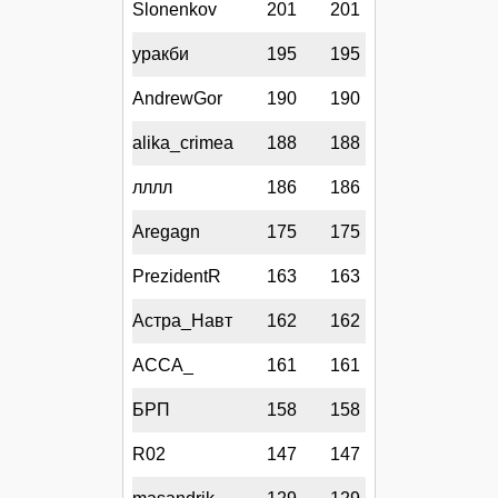
Slonenkov
201
201
уракби
195
195
AndrewGor
190
190
alika_crimea
188
188
лллл
186
186
Aregagn
175
175
PrezidentR
163
163
Астра_Навт
162
162
АССА_
161
161
БРП
158
158
R02
147
147