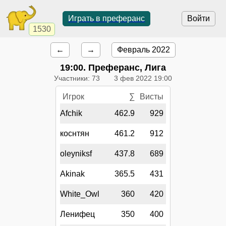
Играть в преферанс
Войти
1530
←
→
Февраль 2022
19:00
. Преферанс, Лига
Участники: 73
3 фев 2022 19:00
Игрок
∑
Висты
Afchik
462.9
929
коснтян
461.2
912
oleyniksf
437.8
689
Akinak
365.5
431
White_Owl
360
420
Ленифец
350
400