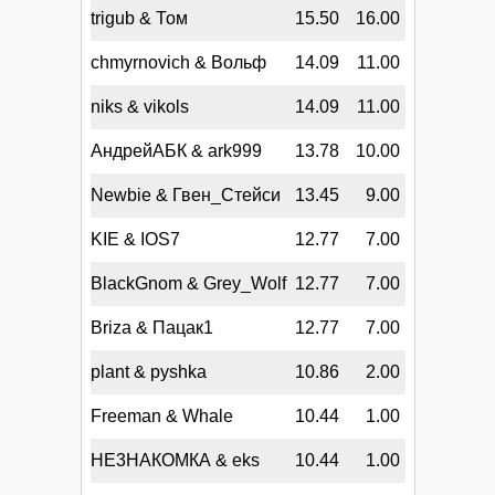
trigub & Том
15.50
16.00
chmyrnovich & Вольф
14.09
11.00
niks & vikols
14.09
11.00
АндрейАБК & ark999
13.78
10.00
Newbie & Гвен_Стейси
13.45
9.00
KIE & IOS7
12.77
7.00
BlackGnom & Grey_Wolf
12.77
7.00
Briza & Пацак1
12.77
7.00
plant & pyshka
10.86
2.00
Freeman & Whale
10.44
1.00
НЕ3НАКОМКА & eks
10.44
1.00