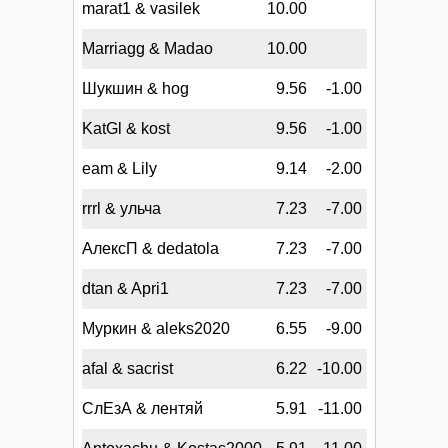
marat1 & vasilek
10.00
Marriagg & Madao
10.00
Шукшин & hog
9.56
-1.00
KatGl & kost
9.56
-1.00
eam & Lily
9.14
-2.00
rrrl & ульча
7.23
-7.00
АлексП & dedatola
7.23
-7.00
dtan & Apri1
7.23
-7.00
Муркин & aleks2020
6.55
-9.00
afal & sacrist
6.22
-10.00
СлЕзА & лентяй
5.91
-11.00