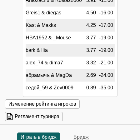
Antoxachu & Kostas2000
5.91
-11.00
Greis1 & diegas
4.50
-16.00
Kast & Maxks
4.25
-17.00
НВА1952 & _Mouse
3.77
-19.00
bark & Ilia
3.77
-19.00
alex_74 & dima7
3.32
-21.00
абрамычъ & MagDa
2.69
-24.00
седой_59 & Zev0009
0.89
-35.00
Изменение рейтинга игроков
Регламент турнира
Играть в бридж
Бридж