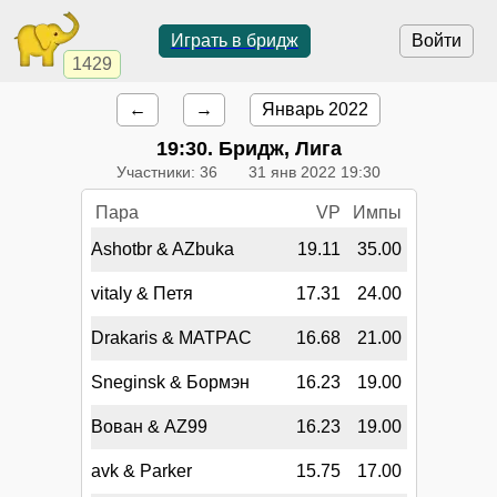
Играть в бридж
Войти
1429
←
→
Январь 2022
19:30
. Бридж, Лига
Участники: 36
31 янв 2022 19:30
Пара
VP
Импы
Ashotbr & AZbuka
19.11
35.00
vitaly & Петя
17.31
24.00
Drakaris & MATPAC
16.68
21.00
Sneginsk & Бормэн
16.23
19.00
Вован & AZ99
16.23
19.00
avk & Parker
15.75
17.00