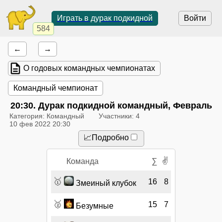
Играть в дурак подкидной
Войти
584
←
→
О годовых командных чемпионатах
Командный чемпионат
20:30
. Дурак подкидной командный, Февраль
Категория: Командный
Участники: 4
10 фев 2022 20:30
📈Подробно
✌
Команда
∑
🥇
16
8
Змеиный клубок
🥈
15
7
Безумные