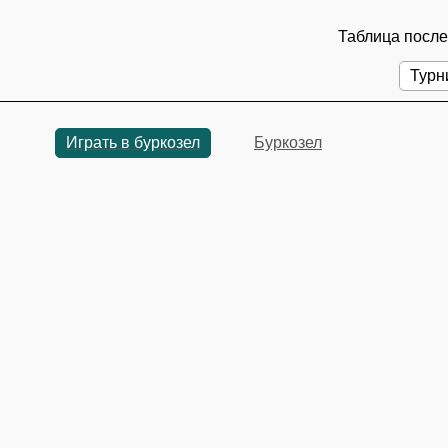
Таблица после
Турн
Играть в буркозел
Буркозел