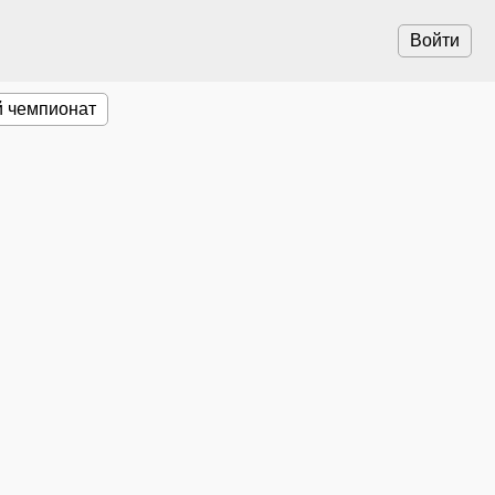
Войти
 чемпионат