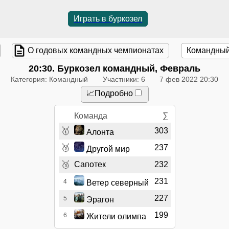
Играть в буркозел
О годовых командных чемпионатах
Командный
20:30
. Буркозел командный, Февраль
Категория: Командный
Участники: 6
7 фев 2022 20:30
📈Подробно
Команда
∑
🥇
303
Алонта
🥈
237
Другой мир
🥉
Сапотек
232
231
4
Ветер северный
227
5
Эрагон
199
6
Жители олимпа