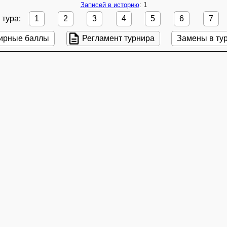
Записей в историю
: 1
 тура:
1
2
3
4
5
6
7
ирные баллы
Регламент турнира
Замены в ту