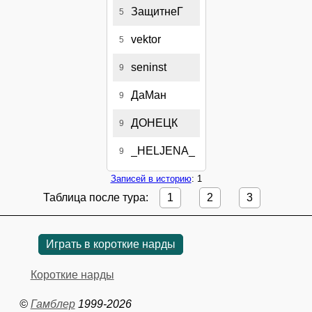
ЗащитнеГ
5
vektor
5
seninst
9
ДаМан
9
ДОНЕЦК
9
_HELJENA_
9
Записей в историю
: 1
Таблица после тура:
1
2
3
Играть в короткие нарды
Короткие нарды
©
Гамблер
1999-2026