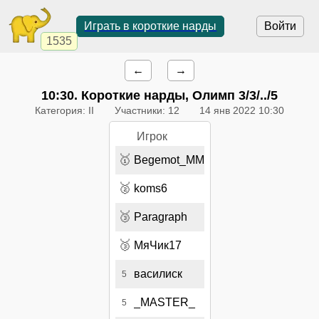
Играть в короткие нарды
Войти
1535
←
→
10:30
. Короткие нарды, Олимп 3/3/../5
Категория: II
Участники: 12
14 янв 2022 10:30
Игрок
🥇
Begemot_MM
🥈
koms6
🥉
Paragraph
🥉
МяЧик17
василиск
5
_MASTER_
5