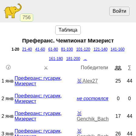
Войти
756
Таблица
Преферанс. Чемпионат
Мизерист
1-20
21-40
41-60
61-80
81-100
101-120
121-140
141-160
161-180
181-200
→
🕝
Победители
∑
⚔️
Преферанс: гусарик,
1 янв
🥇
Alex27
25
44
Мизерист
Преферанс: гусарик,
2 янв
не состоялся
0
0
Мизерист
Преферанс: гусарик,
🥇
2 янв
17
44
Мизерист
Genchik_Bach
Преферанс: гусарик,
🥇
3 янв
26
44