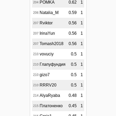
POMKA
0.62
1
204
Natalia_M
0.59
1
206
Rviktor
0.56
1
207
IrinaYun
0.56
1
207
Tomash2018
0.56
1
207
vovuciy
0.5
1
210
Глапуфундия
0.5
1
210
gizo7
0.5
1
210
RRRV20
0.5
1
210
AlyaRyaba
0.48
1
214
Платоненко
0.45
1
215