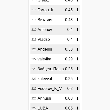
Greis1
0.45
1
215
Гомон_К
0.45
1
215
Витамин
0.43
1
218
Antonov
0.4
1
219
Vladso
0.4
1
219
Angeliln
0.33
1
221
vale4ka
0.29
1
222
Зайцев_Паша
0.25
1
223
kalevval
0.25
1
223
Fedorov_K_V
0.2
1
225
Annush
0.08
1
226
LUBA
0.05
1
227