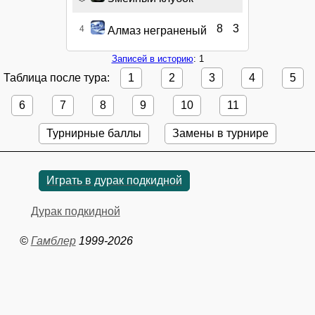
8
3
4
Алмаз неграненый
Записей в историю
: 1
Таблица после тура:
1
2
3
4
5
6
7
8
9
10
11
Турнирные баллы
Замены в турнире
Играть в дурак подкидной
Дурак подкидной
©
Гамблер
1999-2026