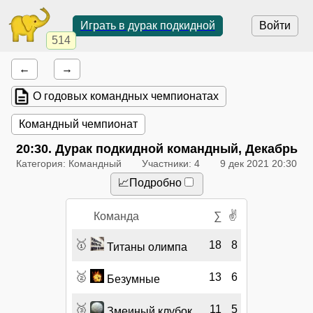
Играть в дурак подкидной
Войти
514
←
→
О годовых командных чемпионатах
Командный чемпионат
20:30
. Дурак подкидной командный, Декабрь
Категория: Командный
Участники: 4
9 дек 2021 20:30
📈Подробно
✌
Команда
∑
🥇
18
8
Титаны олимпа
🥈
13
6
Безумные
🥉
11
5
Змеиный клубок