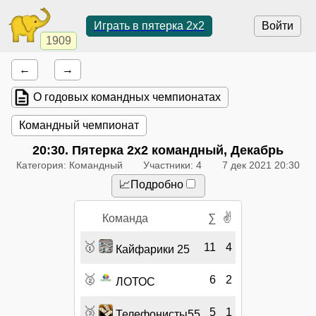
Играть в пятерка 2x2
Войти
1909
←
→
О годовых командных чемпионатах
Командный чемпионат
20:30
. Пятерка 2x2 командный, Декабрь
Категория: Командный
Участники: 4
7 дек 2021 20:30
📈Подробно
✌
Команда
∑
🥇
11
4
Кайфарики 25
🥈
6
2
ЛОТОС
🥉
5
1
Телефонисты55