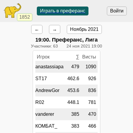
Играть в преферанс
Войти
1852
←
→
Ноябрь 2021
19:00
. Преферанс, Лига
Участники: 63
24 ноя 2021 19:00
Игрок
∑
Висты
anastassiapa
479
1090
ST17
462.6
926
AndrewGor
453.6
836
R02
448.1
781
vanderer
385
470
КОМБАТ_
383
466