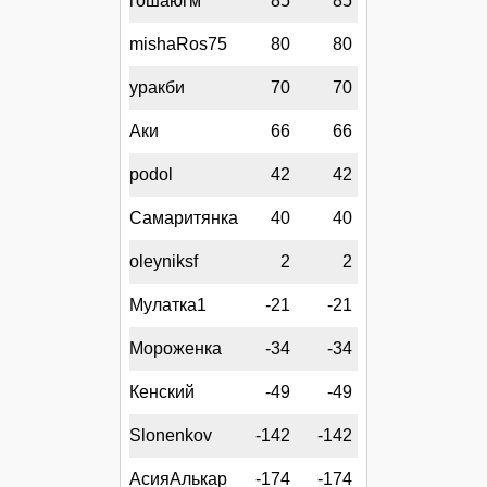
гошаюгм
85
85
mishaRos75
80
80
уракби
70
70
Аки
66
66
podol
42
42
Самаритянка
40
40
oleyniksf
2
2
Мулатка1
-21
-21
Мороженка
-34
-34
Кенский
-49
-49
Slonenkov
-142
-142
АсияАлькар
-174
-174