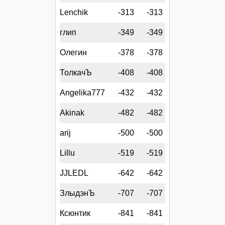
Lenchik
-313
-313
глип
-349
-349
Олегин
-378
-378
ТолкачЪ
-408
-408
Angelika777
-432
-432
Akinak
-482
-482
arij
-500
-500
Lillu
-519
-519
JJLEDL
-642
-642
ЗлыдэнЪ
-707
-707
Ксюнтик
-841
-841