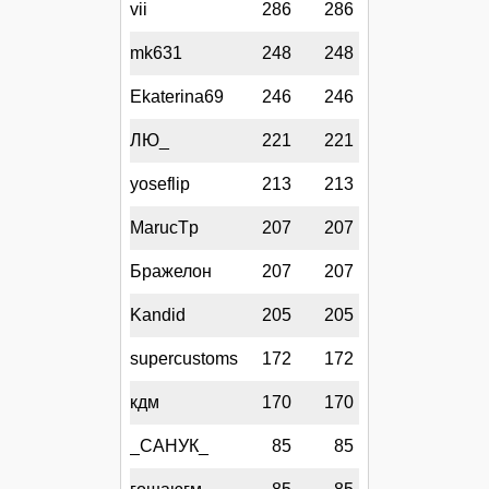
vii
286
286
mk631
248
248
Ekaterina69
246
246
ЛЮ_
221
221
yoseflip
213
213
MarucTp
207
207
Бражелон
207
207
Kandid
205
205
supercustoms
172
172
кдм
170
170
_САНУК_
85
85