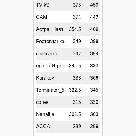
TVikS
375
450
CAM
371
442
Астра_Навт
354.5
409
Ростовчанка_
349
398
глебычъъ
347
394
простоИгрок
341.5
383
Kurakov
333
366
Terminator_5
322.5
345
согев
315
330
Nahalija
301.5
303
АССА_
289
289